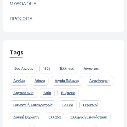
ΜΥΘΟΛΟΓΙΑ
ΠΡΟΣΩΠΑ
Tags
19ος Αιώνας
1821
Έλληνες
Αίγυπτος
Αγγλία
Αθήνα
Αιγαίο Πέλαγος
Αναγέννηση
Αρχαιολογία
Ασία
Βυζάντιο
Βυζαντινή Αυτοκρατορία
Γαλλία
Γερμανοί
Δυτική Ευρώπη
Ελλάδα
Ελληνική Επανάσταση