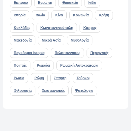
Εμπόριο
Ευρώπη
Θρησκεία
Ινδία
Ιστορία
Ιταλία
Κίνα
Κοινωνία
Κρήτη
Κυκλάδες
Κωνσταντινούπολη
Κύπρος
Μακεδονία
Μικρά Ασία
Μυθολογία
Παγκόσμια Ιστορία
Πελοπόννησος
Περιηγητές
Ποιητής
Ρωμαίοι
Ρωμαϊκή Αυτοκρατορία
Ρωσία
Ρώμη
Σπάρτη
Τούρκοι
Φιλοσοφία
Χριστιανισμός
Ψυχολογία