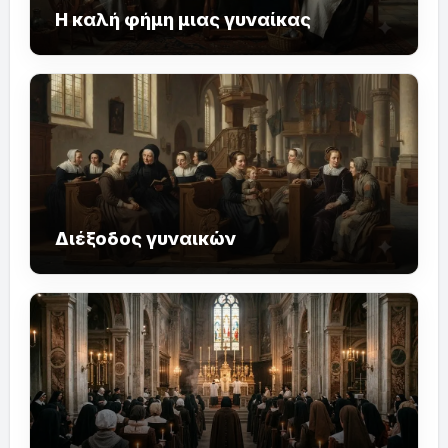
Η καλή φήμη μιας γυναίκας
Διέξοδος γυναικών