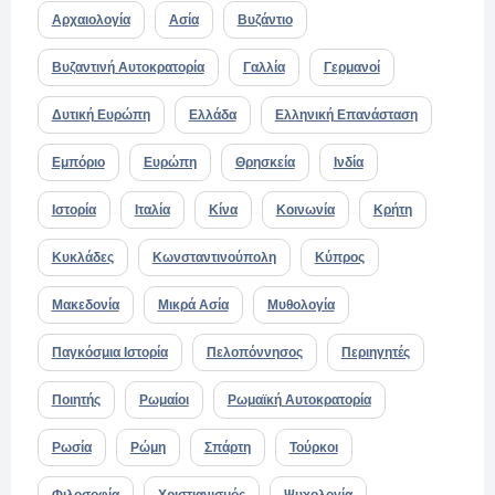
Αρχαιολογία
Ασία
Βυζάντιο
Βυζαντινή Αυτοκρατορία
Γαλλία
Γερμανοί
Δυτική Ευρώπη
Ελλάδα
Ελληνική Επανάσταση
Εμπόριο
Ευρώπη
Θρησκεία
Ινδία
Ιστορία
Ιταλία
Κίνα
Κοινωνία
Κρήτη
Κυκλάδες
Κωνσταντινούπολη
Κύπρος
Μακεδονία
Μικρά Ασία
Μυθολογία
Παγκόσμια Ιστορία
Πελοπόννησος
Περιηγητές
Ποιητής
Ρωμαίοι
Ρωμαϊκή Αυτοκρατορία
Ρωσία
Ρώμη
Σπάρτη
Τούρκοι
Φιλοσοφία
Χριστιανισμός
Ψυχολογία