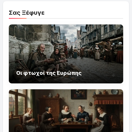
Σας Ξέφυγε
Οι φτωχοί της Ευρώπης