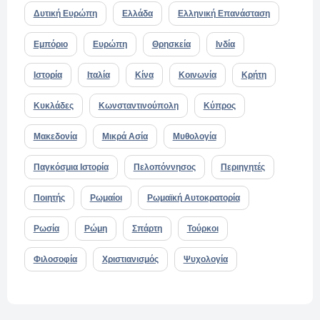
Δυτική Ευρώπη
Ελλάδα
Ελληνική Επανάσταση
Εμπόριο
Ευρώπη
Θρησκεία
Ινδία
Ιστορία
Ιταλία
Κίνα
Κοινωνία
Κρήτη
Κυκλάδες
Κωνσταντινούπολη
Κύπρος
Μακεδονία
Μικρά Ασία
Μυθολογία
Παγκόσμια Ιστορία
Πελοπόννησος
Περιηγητές
Ποιητής
Ρωμαίοι
Ρωμαϊκή Αυτοκρατορία
Ρωσία
Ρώμη
Σπάρτη
Τούρκοι
Φιλοσοφία
Χριστιανισμός
Ψυχολογία