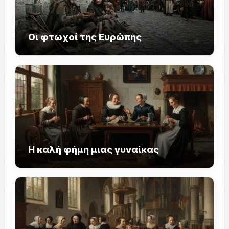
Οι φτωχοί της Ευρώπης
Η καλή φήμη μιας γυναίκας