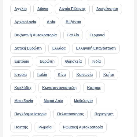
Αγγλία
Αθήνα
Αιγαίο Πέλαγος
Αναγέννηση
Αρχαιολογία
Ασία
Βυζάντιο
Βυζαντινή Αυτοκρατορία
Γαλλία
Γερμανοί
Δυτική Ευρώπη
Ελλάδα
Ελληνική Επανάσταση
Εμπόριο
Ευρώπη
Θρησκεία
Ινδία
Ιστορία
Ιταλία
Κίνα
Κοινωνία
Κρήτη
Κυκλάδες
Κωνσταντινούπολη
Κύπρος
Μακεδονία
Μικρά Ασία
Μυθολογία
Παγκόσμια Ιστορία
Πελοπόννησος
Περιηγητές
Ποιητής
Ρωμαίοι
Ρωμαϊκή Αυτοκρατορία