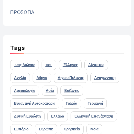
ΠΡΟΣΩΠΑ
Tags
19ος Αιώνας
1821
Έλληνες
Αίγυπτος
Αγγλία
Αθήνα
Αιγαίο Πέλαγος
Αναγέννηση
Αρχαιολογία
Ασία
Βυζάντιο
Βυζαντινή Αυτοκρατορία
Γαλλία
Γερμανοί
Δυτική Ευρώπη
Ελλάδα
Ελληνική Επανάσταση
Εμπόριο
Ευρώπη
Θρησκεία
Ινδία