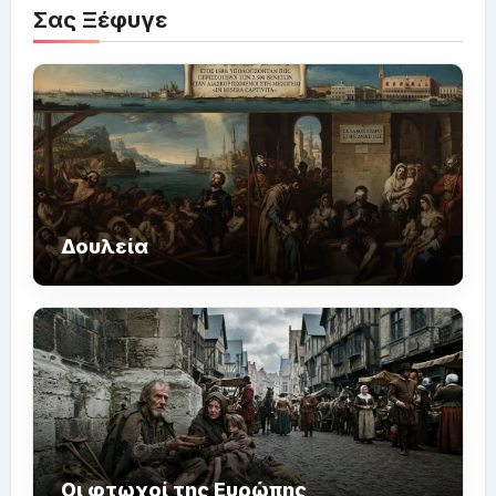
Σας Ξέφυγε
Δουλεία
Οι φτωχοί της Ευρώπης