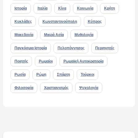
Ιστορία
Ιταλία
Κίνα
Κοινωνία
Κρήτη
Κυκλάδες
Κωνσταντινούπολη
Κύπρος
Μακεδονία
Μικρά Ασία
Μυθολογία
Παγκόσμια Ιστορία
Πελοπόννησος
Περιηγητές
Ποιητής
Ρωμαίοι
Ρωμαϊκή Αυτοκρατορία
Ρωσία
Ρώμη
Σπάρτη
Τούρκοι
Φιλοσοφία
Χριστιανισμός
Ψυχολογία