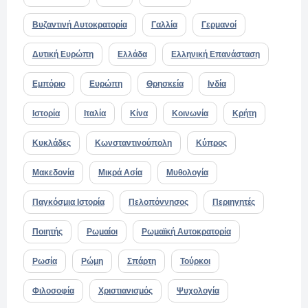
Βυζαντινή Αυτοκρατορία
Γαλλία
Γερμανοί
Δυτική Ευρώπη
Ελλάδα
Ελληνική Επανάσταση
Εμπόριο
Ευρώπη
Θρησκεία
Ινδία
Ιστορία
Ιταλία
Κίνα
Κοινωνία
Κρήτη
Κυκλάδες
Κωνσταντινούπολη
Κύπρος
Μακεδονία
Μικρά Ασία
Μυθολογία
Παγκόσμια Ιστορία
Πελοπόννησος
Περιηγητές
Ποιητής
Ρωμαίοι
Ρωμαϊκή Αυτοκρατορία
Ρωσία
Ρώμη
Σπάρτη
Τούρκοι
Φιλοσοφία
Χριστιανισμός
Ψυχολογία