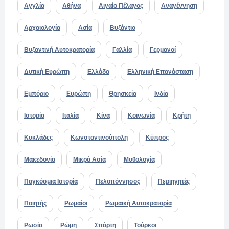
Αγγλία
Αθήνα
Αιγαίο Πέλαγος
Αναγέννηση
Αρχαιολογία
Ασία
Βυζάντιο
Βυζαντινή Αυτοκρατορία
Γαλλία
Γερμανοί
Δυτική Ευρώπη
Ελλάδα
Ελληνική Επανάσταση
Εμπόριο
Ευρώπη
Θρησκεία
Ινδία
Ιστορία
Ιταλία
Κίνα
Κοινωνία
Κρήτη
Κυκλάδες
Κωνσταντινούπολη
Κύπρος
Μακεδονία
Μικρά Ασία
Μυθολογία
Παγκόσμια Ιστορία
Πελοπόννησος
Περιηγητές
Ποιητής
Ρωμαίοι
Ρωμαϊκή Αυτοκρατορία
Ρωσία
Ρώμη
Σπάρτη
Τούρκοι