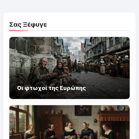
Σας Ξέφυγε
Οι φτωχοί της Ευρώπης