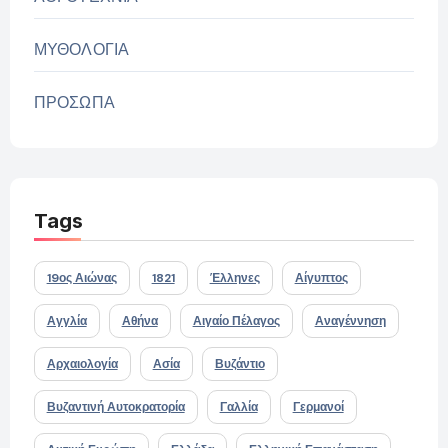
ΜΥΘΟΛΟΓΙΑ
ΠΡΟΣΩΠΑ
Tags
19ος Αιώνας
1821
Έλληνες
Αίγυπτος
Αγγλία
Αθήνα
Αιγαίο Πέλαγος
Αναγέννηση
Αρχαιολογία
Ασία
Βυζάντιο
Βυζαντινή Αυτοκρατορία
Γαλλία
Γερμανοί