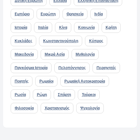
Δυτική Ευρώπη
Ελλάδα
Ελληνική Επανάσταση
Εμπόριο
Ευρώπη
Θρησκεία
Ινδία
Ιστορία
Ιταλία
Κίνα
Κοινωνία
Κρήτη
Κυκλάδες
Κωνσταντινούπολη
Κύπρος
Μακεδονία
Μικρά Ασία
Μυθολογία
Παγκόσμια Ιστορία
Πελοπόννησος
Περιηγητές
Ποιητής
Ρωμαίοι
Ρωμαϊκή Αυτοκρατορία
Ρωσία
Ρώμη
Σπάρτη
Τούρκοι
Φιλοσοφία
Χριστιανισμός
Ψυχολογία