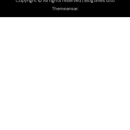
Copyright © All rights reserved
|
Blogtimes
από
Themeansar
.