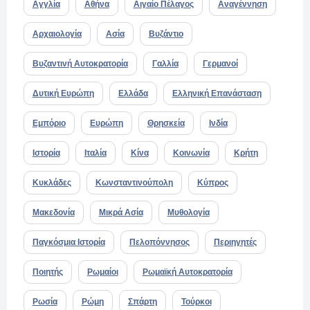
Αγγλία
Αθήνα
Αιγαίο Πέλαγος
Αναγέννηση
Αρχαιολογία
Ασία
Βυζάντιο
Βυζαντινή Αυτοκρατορία
Γαλλία
Γερμανοί
Δυτική Ευρώπη
Ελλάδα
Ελληνική Επανάσταση
Εμπόριο
Ευρώπη
Θρησκεία
Ινδία
Ιστορία
Ιταλία
Κίνα
Κοινωνία
Κρήτη
Κυκλάδες
Κωνσταντινούπολη
Κύπρος
Μακεδονία
Μικρά Ασία
Μυθολογία
Παγκόσμια Ιστορία
Πελοπόννησος
Περιηγητές
Ποιητής
Ρωμαίοι
Ρωμαϊκή Αυτοκρατορία
Ρωσία
Ρώμη
Σπάρτη
Τούρκοι