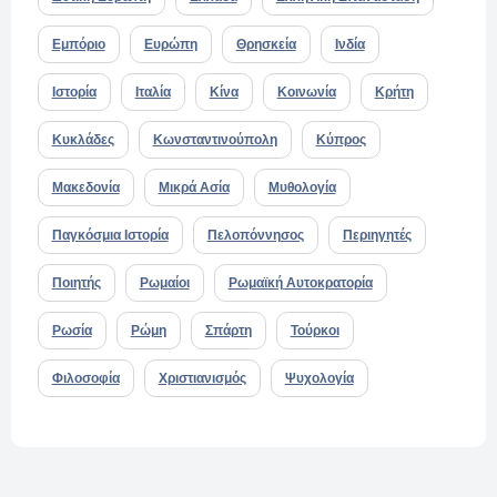
Εμπόριο
Ευρώπη
Θρησκεία
Ινδία
Ιστορία
Ιταλία
Κίνα
Κοινωνία
Κρήτη
Κυκλάδες
Κωνσταντινούπολη
Κύπρος
Μακεδονία
Μικρά Ασία
Μυθολογία
Παγκόσμια Ιστορία
Πελοπόννησος
Περιηγητές
Ποιητής
Ρωμαίοι
Ρωμαϊκή Αυτοκρατορία
Ρωσία
Ρώμη
Σπάρτη
Τούρκοι
Φιλοσοφία
Χριστιανισμός
Ψυχολογία