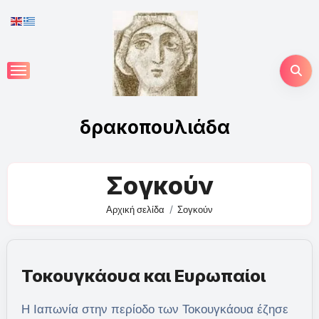
Skip
to
content
δρακοπουλιάδα
Σογκούν
Αρχική σελίδα
Σογκούν
Τοκουγκάουα και Ευρωπαίοι
Η Ιαπωνία στην περίοδο των Τοκουγκάουα έζησε