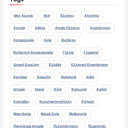
19ος Αιώνας
1821
Έλληνες
Αίγυπτος
Αγγλία
Αθήνα
Αιγαίο Πέλαγος
Αναγέννηση
Αρχαιολογία
Ασία
Βυζάντιο
Βυζαντινή Αυτοκρατορία
Γαλλία
Γερμανοί
Δυτική Ευρώπη
Ελλάδα
Ελληνική Επανάσταση
Εμπόριο
Ευρώπη
Θρησκεία
Ινδία
Ιστορία
Ιταλία
Κίνα
Κοινωνία
Κρήτη
Κυκλάδες
Κωνσταντινούπολη
Κύπρος
Μακεδονία
Μικρά Ασία
Μυθολογία
Παγκόσμια Ιστορία
Πελοπόννησος
Περιηγητές