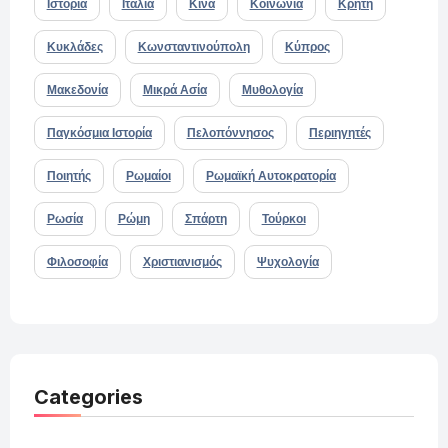
Ιστορία
Ιταλία
Κίνα
Κοινωνία
Κρήτη
Κυκλάδες
Κωνσταντινούπολη
Κύπρος
Μακεδονία
Μικρά Ασία
Μυθολογία
Παγκόσμια Ιστορία
Πελοπόννησος
Περιηγητές
Ποιητής
Ρωμαίοι
Ρωμαϊκή Αυτοκρατορία
Ρωσία
Ρώμη
Σπάρτη
Τούρκοι
Φιλοσοφία
Χριστιανισμός
Ψυχολογία
Categories