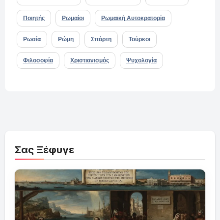
Ποιητής
Ρωμαίοι
Ρωμαϊκή Αυτοκρατορία
Ρωσία
Ρώμη
Σπάρτη
Τούρκοι
Φιλοσοφία
Χριστιανισμός
Ψυχολογία
Σας Ξέφυγε