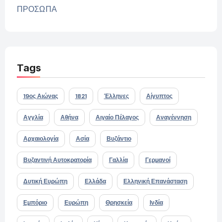
ΠΡΟΣΩΠΑ
Tags
19ος Αιώνας
1821
Έλληνες
Αίγυπτος
Αγγλία
Αθήνα
Αιγαίο Πέλαγος
Αναγέννηση
Αρχαιολογία
Ασία
Βυζάντιο
Βυζαντινή Αυτοκρατορία
Γαλλία
Γερμανοί
Δυτική Ευρώπη
Ελλάδα
Ελληνική Επανάσταση
Εμπόριο
Ευρώπη
Θρησκεία
Ινδία