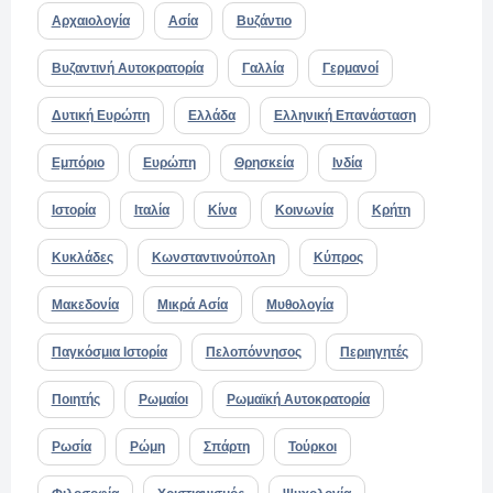
Αρχαιολογία
Ασία
Βυζάντιο
Βυζαντινή Αυτοκρατορία
Γαλλία
Γερμανοί
Δυτική Ευρώπη
Ελλάδα
Ελληνική Επανάσταση
Εμπόριο
Ευρώπη
Θρησκεία
Ινδία
Ιστορία
Ιταλία
Κίνα
Κοινωνία
Κρήτη
Κυκλάδες
Κωνσταντινούπολη
Κύπρος
Μακεδονία
Μικρά Ασία
Μυθολογία
Παγκόσμια Ιστορία
Πελοπόννησος
Περιηγητές
Ποιητής
Ρωμαίοι
Ρωμαϊκή Αυτοκρατορία
Ρωσία
Ρώμη
Σπάρτη
Τούρκοι