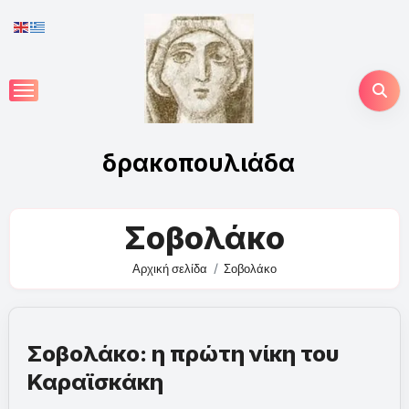
Skip
to
content
δρακοπουλιάδα
Σοβολάκο
Αρχική σελίδα
Σοβολάκο
Σοβολάκο: η πρώτη νίκη του
Καραϊσκάκη