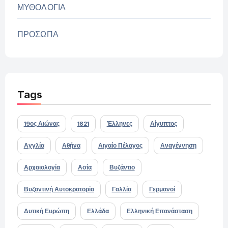
ΜΥΘΟΛΟΓΙΑ
ΠΡΟΣΩΠΑ
Tags
19ος Αιώνας
1821
Έλληνες
Αίγυπτος
Αγγλία
Αθήνα
Αιγαίο Πέλαγος
Αναγέννηση
Αρχαιολογία
Ασία
Βυζάντιο
Βυζαντινή Αυτοκρατορία
Γαλλία
Γερμανοί
Δυτική Ευρώπη
Ελλάδα
Ελληνική Επανάσταση