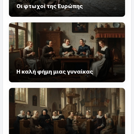
Οι φτωχοί της Ευρώπης
Η καλή φήμη μιας γυναίκας