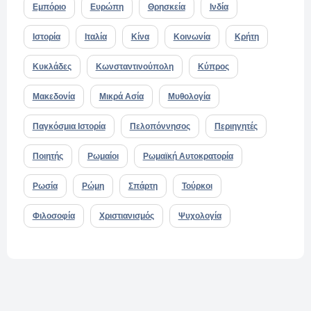
Εμπόριο
Ευρώπη
Θρησκεία
Ινδία
Ιστορία
Ιταλία
Κίνα
Κοινωνία
Κρήτη
Κυκλάδες
Κωνσταντινούπολη
Κύπρος
Μακεδονία
Μικρά Ασία
Μυθολογία
Παγκόσμια Ιστορία
Πελοπόννησος
Περιηγητές
Ποιητής
Ρωμαίοι
Ρωμαϊκή Αυτοκρατορία
Ρωσία
Ρώμη
Σπάρτη
Τούρκοι
Φιλοσοφία
Χριστιανισμός
Ψυχολογία