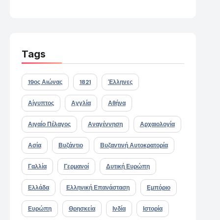
Tags
19ος Αιώνας
1821
Έλληνες
Αίγυπτος
Αγγλία
Αθήνα
Αιγαίο Πέλαγος
Αναγέννηση
Αρχαιολογία
Ασία
Βυζάντιο
Βυζαντινή Αυτοκρατορία
Γαλλία
Γερμανοί
Δυτική Ευρώπη
Ελλάδα
Ελληνική Επανάσταση
Εμπόριο
Ευρώπη
Θρησκεία
Ινδία
Ιστορία