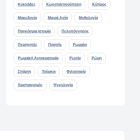
Κυκλάδες
Κωνσταντινούπολη
Κύπρος
Μακεδονία
Μικρά Ασία
Μυθολογία
Παγκόσμια Ιστορία
Πελοπόννησος
Περιηγητές
Ποιητής
Ρωμαίοι
Ρωμαϊκή Αυτοκρατορία
Ρωσία
Ρώμη
Σπάρτη
Τούρκοι
Φιλοσοφία
Χριστιανισμός
Ψυχολογία