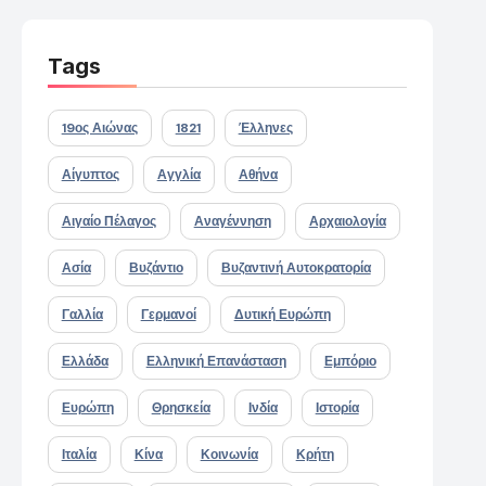
Tags
19ος Αιώνας
1821
Έλληνες
Αίγυπτος
Αγγλία
Αθήνα
Αιγαίο Πέλαγος
Αναγέννηση
Αρχαιολογία
Ασία
Βυζάντιο
Βυζαντινή Αυτοκρατορία
Γαλλία
Γερμανοί
Δυτική Ευρώπη
Ελλάδα
Ελληνική Επανάσταση
Εμπόριο
Ευρώπη
Θρησκεία
Ινδία
Ιστορία
Ιταλία
Κίνα
Κοινωνία
Κρήτη