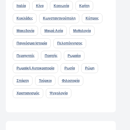
Ιταλία
Κίνα
Κοινωνία
Κρήτη
Κυκλάδες
Κωνσταντινούπολη
Κύπρος
Μακεδονία
Μικρά Ασία
Μυθολογία
Παγκόσμια Ιστορία
Πελοπόννησος
Περιηγητές
Ποιητής
Ρωμαίοι
Ρωμαϊκή Αυτοκρατορία
Ρωσία
Ρώμη
Σπάρτη
Τούρκοι
Φιλοσοφία
Χριστιανισμός
Ψυχολογία