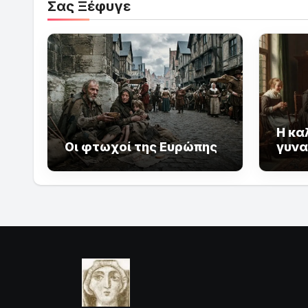
Σας Ξέφυγε
Η κα
Οι φτωχοί της Ευρώπης
γυνα