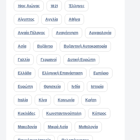
19ος Αιώνας
1821
Έλληνες
Αίγυπτος
Αγγλία
Αθήνα
Αιγαίο Πέλαγος
Αναγέννηση
Αρχαιολογία
Ασία
Βυζάντιο
Βυζαντινή Αυτοκρατορία
Γαλλία
Γερμανοί
Δυτική Ευρώπη
Ελλάδα
Ελληνική Επανάσταση
Εμπόριο
Ευρώπη
Θρησκεία
Ινδία
Ιστορία
Ιταλία
Κίνα
Κοινωνία
Κρήτη
Κυκλάδες
Κωνσταντινούπολη
Κύπρος
Μακεδονία
Μικρά Ασία
Μυθολογία