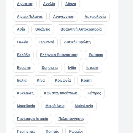
Αίγυπτος
Αγγλία
Αθήνα
Αιγαίο Πέλαγος
Αναγέννηση
Αρχαιολογία
Ασία
Βυζάντιο
Βυζαντινή Αυτοκρατορία
Γαλλία
Γερμανοί
Δυτική Ευρώπη
Ελλάδα
Ελληνική Επανάσταση
Εμπόριο
Ευρώπη
Θρησκεία
Ινδία
Ιστορία
Ιταλία
Κίνα
Κοινωνία
Κρήτη
Κυκλάδες
Κωνσταντινούπολη
Κύπρος
Μακεδονία
Μικρά Ασία
Μυθολογία
Παγκόσμια Ιστορία
Πελοπόννησος
Περιηγητές
Ποιητής
Ρωμαίοι