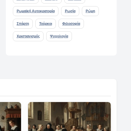
Ρωμαϊκή Αυτοκρατορία
Ρωσία
Ρώμη
Σπάρτη
Τούρκοι
Φιλοσοφία
Χριστιανισμός
Ψυχολογία