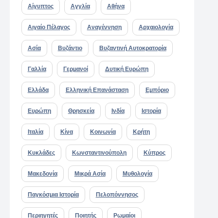
Αίγυπτος
Αγγλία
Αθήνα
Αιγαίο Πέλαγος
Αναγέννηση
Αρχαιολογία
Ασία
Βυζάντιο
Βυζαντινή Αυτοκρατορία
Γαλλία
Γερμανοί
Δυτική Ευρώπη
Ελλάδα
Ελληνική Επανάσταση
Εμπόριο
Ευρώπη
Θρησκεία
Ινδία
Ιστορία
Ιταλία
Κίνα
Κοινωνία
Κρήτη
Κυκλάδες
Κωνσταντινούπολη
Κύπρος
Μακεδονία
Μικρά Ασία
Μυθολογία
Παγκόσμια Ιστορία
Πελοπόννησος
Περιηγητές
Ποιητής
Ρωμαίοι