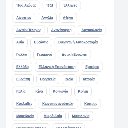
19ος Αιώνας
1821
Έλληνες
Αίγυπτος
Αγγλία
Αθήνα
Αιγαίο Πέλαγος
Αναγέννηση
Αρχαιολογία
Ασία
Βυζάντιο
Βυζαντινή Αυτοκρατορία
Γαλλία
Γερμανοί
Δυτική Ευρώπη
Ελλάδα
Ελληνική Επανάσταση
Εμπόριο
Ευρώπη
Θρησκεία
Ινδία
Ιστορία
Ιταλία
Κίνα
Κοινωνία
Κρήτη
Κυκλάδες
Κωνσταντινούπολη
Κύπρος
Μακεδονία
Μικρά Ασία
Μυθολογία