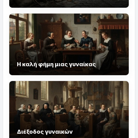
Η καλή φήμη μιας γυναίκας
Διέξοδος γυναικών