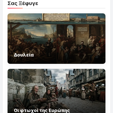
Σας Ξέφυγε
Δουλεία
Οι φτωχοί της Ευρώπης