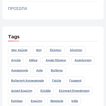
ΠΡΟΣΩΠΑ
Tags
19ος Αιώνας
1821
Έλληνες
Αίγυπτος
Αγγλία
Αθήνα
Αιγαίο Πέλαγος
Αναγέννηση
Αρχαιολογία
Ασία
Βυζάντιο
Βυζαντινή Αυτοκρατορία
Γαλλία
Γερμανοί
Δυτική Ευρώπη
Ελλάδα
Ελληνική Επανάσταση
Εμπόριο
Ευρώπη
Θρησκεία
Ινδία