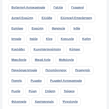
Βυζαντινή Αυτοκρατορία
Γαλλία
Γερμανοί
Δυτική Ευρώπη
Ελλάδα
Ελληνική Επανάσταση
Εμπόριο
Ευρώπη
Θρησκεία
Ινδία
Ιστορία
Ιταλία
Κίνα
Κοινωνία
Κρήτη
Κυκλάδες
Κωνσταντινούπολη
Κύπρος
Μακεδονία
Μικρά Ασία
Μυθολογία
Παγκόσμια Ιστορία
Πελοπόννησος
Περιηγητές
Ποιητής
Ρωμαίοι
Ρωμαϊκή Αυτοκρατορία
Ρωσία
Ρώμη
Σπάρτη
Τούρκοι
Φιλοσοφία
Χριστιανισμός
Ψυχολογία