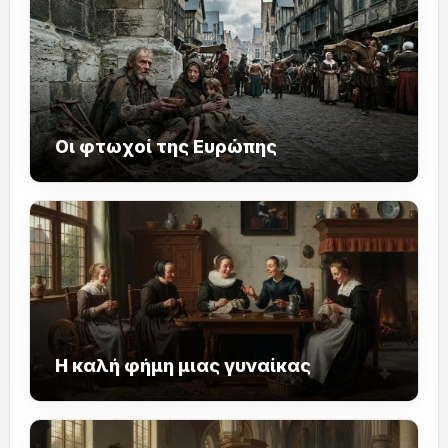
Οι φτωχοί της Ευρώπης
Η καλή φήμη μιας γυναίκας