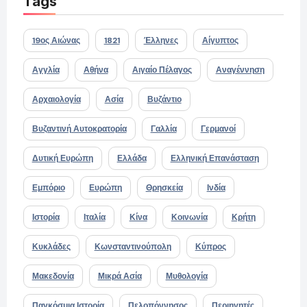
Tags
19ος Αιώνας
1821
Έλληνες
Αίγυπτος
Αγγλία
Αθήνα
Αιγαίο Πέλαγος
Αναγέννηση
Αρχαιολογία
Ασία
Βυζάντιο
Βυζαντινή Αυτοκρατορία
Γαλλία
Γερμανοί
Δυτική Ευρώπη
Ελλάδα
Ελληνική Επανάσταση
Εμπόριο
Ευρώπη
Θρησκεία
Ινδία
Ιστορία
Ιταλία
Κίνα
Κοινωνία
Κρήτη
Κυκλάδες
Κωνσταντινούπολη
Κύπρος
Μακεδονία
Μικρά Ασία
Μυθολογία
Παγκόσμια Ιστορία
Πελοπόννησος
Περιηγητές