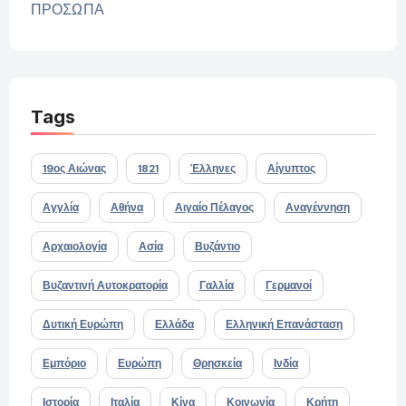
ΠΡΟΣΩΠΑ
Tags
19ος Αιώνας
1821
Έλληνες
Αίγυπτος
Αγγλία
Αθήνα
Αιγαίο Πέλαγος
Αναγέννηση
Αρχαιολογία
Ασία
Βυζάντιο
Βυζαντινή Αυτοκρατορία
Γαλλία
Γερμανοί
Δυτική Ευρώπη
Ελλάδα
Ελληνική Επανάσταση
Εμπόριο
Ευρώπη
Θρησκεία
Ινδία
Ιστορία
Ιταλία
Κίνα
Κοινωνία
Κρήτη