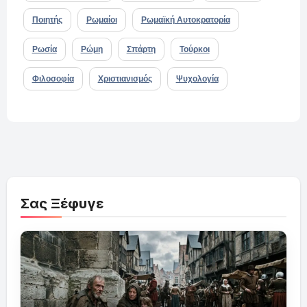
Ποιητής
Ρωμαίοι
Ρωμαϊκή Αυτοκρατορία
Ρωσία
Ρώμη
Σπάρτη
Τούρκοι
Φιλοσοφία
Χριστιανισμός
Ψυχολογία
Σας Ξέφυγε