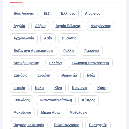
19ος Αιώνας
1821
Έλληνες
Αίγυπτος
Αγγλία
Αθήνα
Αιγαίο Πέλαγος
Αναγέννηση
Αρχαιολογία
Ασία
Βυζάντιο
Βυζαντινή Αυτοκρατορία
Γαλλία
Γερμανοί
Δυτική Ευρώπη
Ελλάδα
Ελληνική Επανάσταση
Εμπόριο
Ευρώπη
Θρησκεία
Ινδία
Ιστορία
Ιταλία
Κίνα
Κοινωνία
Κρήτη
Κυκλάδες
Κωνσταντινούπολη
Κύπρος
Μακεδονία
Μικρά Ασία
Μυθολογία
Παγκόσμια Ιστορία
Πελοπόννησος
Περιηγητές