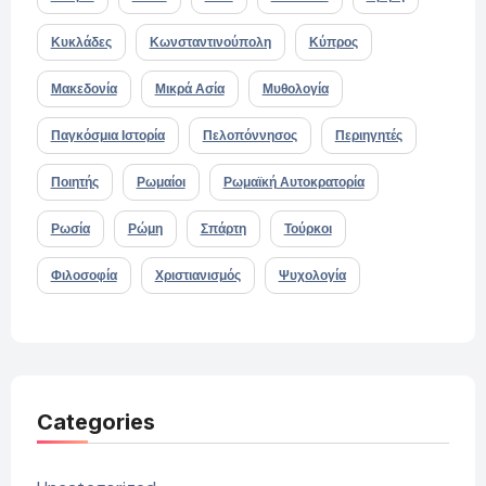
Κυκλάδες
Κωνσταντινούπολη
Κύπρος
Μακεδονία
Μικρά Ασία
Μυθολογία
Παγκόσμια Ιστορία
Πελοπόννησος
Περιηγητές
Ποιητής
Ρωμαίοι
Ρωμαϊκή Αυτοκρατορία
Ρωσία
Ρώμη
Σπάρτη
Τούρκοι
Φιλοσοφία
Χριστιανισμός
Ψυχολογία
Categories