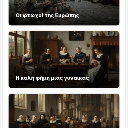
Οι φτωχοί της Ευρώπης
Η καλή φήμη μιας γυναίκας