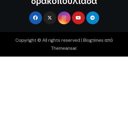
δρακοπουλιάδα
Copyright © All rights reserved
|
Blogtimes
από
Themeansar
.