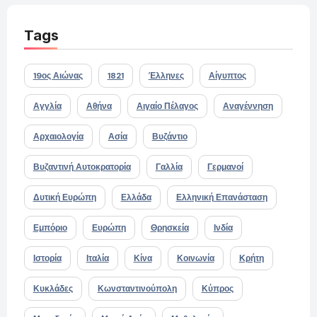
Tags
19ος Αιώνας
1821
Έλληνες
Αίγυπτος
Αγγλία
Αθήνα
Αιγαίο Πέλαγος
Αναγέννηση
Αρχαιολογία
Ασία
Βυζάντιο
Βυζαντινή Αυτοκρατορία
Γαλλία
Γερμανοί
Δυτική Ευρώπη
Ελλάδα
Ελληνική Επανάσταση
Εμπόριο
Ευρώπη
Θρησκεία
Ινδία
Ιστορία
Ιταλία
Κίνα
Κοινωνία
Κρήτη
Κυκλάδες
Κωνσταντινούπολη
Κύπρος