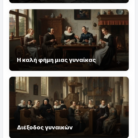
Η καλή φήμη μιας γυναίκας
Διέξοδος γυναικών