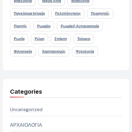
Μακεδονία
Μικρά Ασία
Μυθολογία
Παγκόσμια Ιστορία
Πελοπόννησος
Περιηγητές
Ποιητής
Ρωμαίοι
Ρωμαϊκή Αυτοκρατορία
Ρωσία
Ρώμη
Σπάρτη
Τούρκοι
Φιλοσοφία
Χριστιανισμός
Ψυχολογία
Categories
Uncategorized
ΑΡΧΑΙΟΛΟΓΙΑ