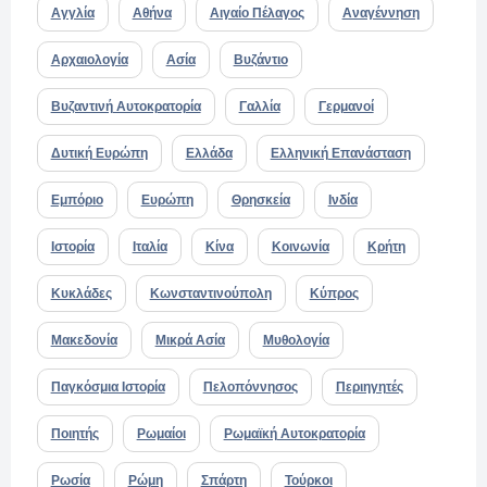
Αγγλία
Αθήνα
Αιγαίο Πέλαγος
Αναγέννηση
Αρχαιολογία
Ασία
Βυζάντιο
Βυζαντινή Αυτοκρατορία
Γαλλία
Γερμανοί
Δυτική Ευρώπη
Ελλάδα
Ελληνική Επανάσταση
Εμπόριο
Ευρώπη
Θρησκεία
Ινδία
Ιστορία
Ιταλία
Κίνα
Κοινωνία
Κρήτη
Κυκλάδες
Κωνσταντινούπολη
Κύπρος
Μακεδονία
Μικρά Ασία
Μυθολογία
Παγκόσμια Ιστορία
Πελοπόννησος
Περιηγητές
Ποιητής
Ρωμαίοι
Ρωμαϊκή Αυτοκρατορία
Ρωσία
Ρώμη
Σπάρτη
Τούρκοι