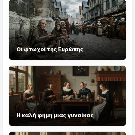
Οι φτωχοί της Ευρώπης
Η καλή φήμη μιας γυναίκας