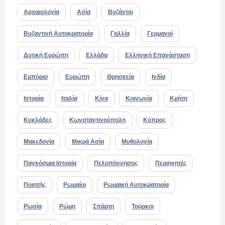
Αρχαιολογία
Ασία
Βυζάντιο
Βυζαντινή Αυτοκρατορία
Γαλλία
Γερμανοί
Δυτική Ευρώπη
Ελλάδα
Ελληνική Επανάσταση
Εμπόριο
Ευρώπη
Θρησκεία
Ινδία
Ιστορία
Ιταλία
Κίνα
Κοινωνία
Κρήτη
Κυκλάδες
Κωνσταντινούπολη
Κύπρος
Μακεδονία
Μικρά Ασία
Μυθολογία
Παγκόσμια Ιστορία
Πελοπόννησος
Περιηγητές
Ποιητής
Ρωμαίοι
Ρωμαϊκή Αυτοκρατορία
Ρωσία
Ρώμη
Σπάρτη
Τούρκοι