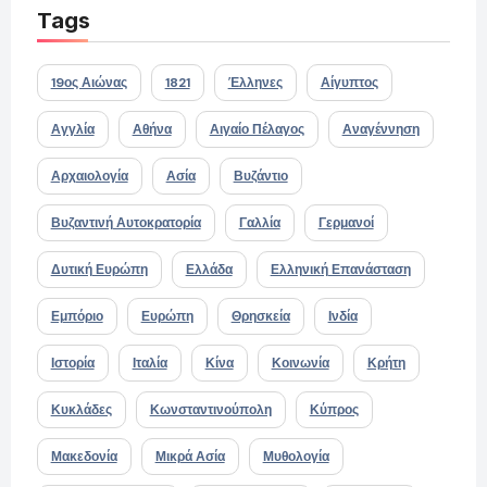
Tags
19ος Αιώνας
1821
Έλληνες
Αίγυπτος
Αγγλία
Αθήνα
Αιγαίο Πέλαγος
Αναγέννηση
Αρχαιολογία
Ασία
Βυζάντιο
Βυζαντινή Αυτοκρατορία
Γαλλία
Γερμανοί
Δυτική Ευρώπη
Ελλάδα
Ελληνική Επανάσταση
Εμπόριο
Ευρώπη
Θρησκεία
Ινδία
Ιστορία
Ιταλία
Κίνα
Κοινωνία
Κρήτη
Κυκλάδες
Κωνσταντινούπολη
Κύπρος
Μακεδονία
Μικρά Ασία
Μυθολογία