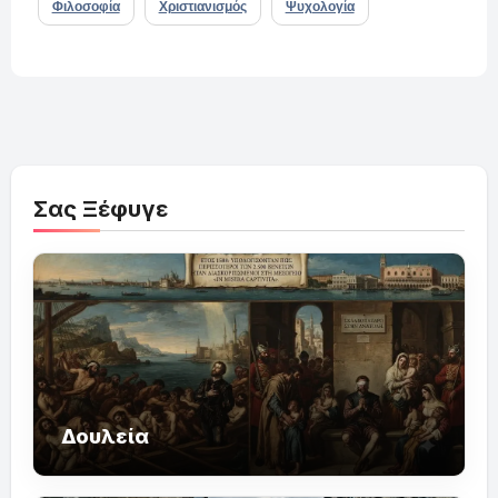
Φιλοσοφία
Χριστιανισμός
Ψυχολογία
Σας Ξέφυγε
Δουλεία