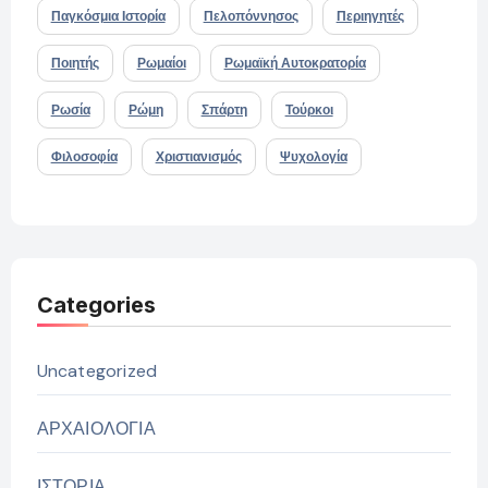
Παγκόσμια Ιστορία
Πελοπόννησος
Περιηγητές
Ποιητής
Ρωμαίοι
Ρωμαϊκή Αυτοκρατορία
Ρωσία
Ρώμη
Σπάρτη
Τούρκοι
Φιλοσοφία
Χριστιανισμός
Ψυχολογία
Categories
Uncategorized
ΑΡΧΑΙΟΛΟΓΙΑ
ΙΣΤΟΡΙΑ