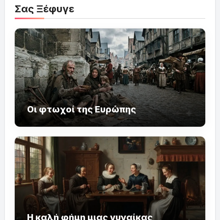
Σας Ξέφυγε
Οι φτωχοί της Ευρώπης
Η καλή φήμη μιας γυναίκας