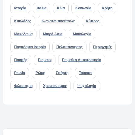
Ιστορία
Ιταλία
Κίνα
Κοινωνία
Κρήτη
Κυκλάδες
Κωνσταντινούπολη
Κύπρος
Μακεδονία
Μικρά Ασία
Μυθολογία
Παγκόσμια Ιστορία
Πελοπόννησος
Περιηγητές
Ποιητής
Ρωμαίοι
Ρωμαϊκή Αυτοκρατορία
Ρωσία
Ρώμη
Σπάρτη
Τούρκοι
Φιλοσοφία
Χριστιανισμός
Ψυχολογία