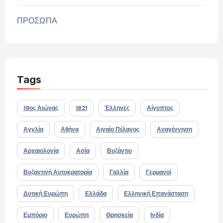
ΠΡΟΣΩΠΑ
Tags
19ος Αιώνας
1821
Έλληνες
Αίγυπτος
Αγγλία
Αθήνα
Αιγαίο Πέλαγος
Αναγέννηση
Αρχαιολογία
Ασία
Βυζάντιο
Βυζαντινή Αυτοκρατορία
Γαλλία
Γερμανοί
Δυτική Ευρώπη
Ελλάδα
Ελληνική Επανάσταση
Εμπόριο
Ευρώπη
Θρησκεία
Ινδία