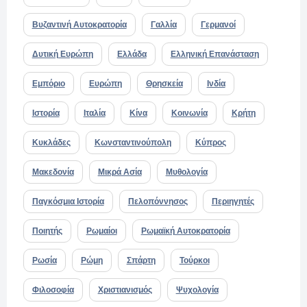
Βυζαντινή Αυτοκρατορία
Γαλλία
Γερμανοί
Δυτική Ευρώπη
Ελλάδα
Ελληνική Επανάσταση
Εμπόριο
Ευρώπη
Θρησκεία
Ινδία
Ιστορία
Ιταλία
Κίνα
Κοινωνία
Κρήτη
Κυκλάδες
Κωνσταντινούπολη
Κύπρος
Μακεδονία
Μικρά Ασία
Μυθολογία
Παγκόσμια Ιστορία
Πελοπόννησος
Περιηγητές
Ποιητής
Ρωμαίοι
Ρωμαϊκή Αυτοκρατορία
Ρωσία
Ρώμη
Σπάρτη
Τούρκοι
Φιλοσοφία
Χριστιανισμός
Ψυχολογία