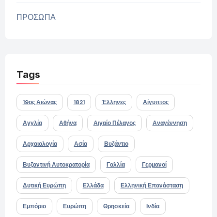
ΠΡΟΣΩΠΑ
Tags
19ος Αιώνας
1821
Έλληνες
Αίγυπτος
Αγγλία
Αθήνα
Αιγαίο Πέλαγος
Αναγέννηση
Αρχαιολογία
Ασία
Βυζάντιο
Βυζαντινή Αυτοκρατορία
Γαλλία
Γερμανοί
Δυτική Ευρώπη
Ελλάδα
Ελληνική Επανάσταση
Εμπόριο
Ευρώπη
Θρησκεία
Ινδία