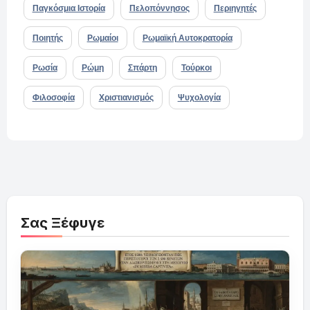
Παγκόσμια Ιστορία
Πελοπόννησος
Περιηγητές
Ποιητής
Ρωμαίοι
Ρωμαϊκή Αυτοκρατορία
Ρωσία
Ρώμη
Σπάρτη
Τούρκοι
Φιλοσοφία
Χριστιανισμός
Ψυχολογία
Σας Ξέφυγε