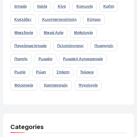
Ιστορία
Ιταλία
Κίνα
Κοινωνία
Κρήτη
Κυκλάδες
Κωνσταντινούπολη
Κύπρος
Μακεδονία
Μικρά Ασία
Μυθολογία
Παγκόσμια Ιστορία
Πελοπόννησος
Περιηγητές
Ποιητής
Ρωμαίοι
Ρωμαϊκή Αυτοκρατορία
Ρωσία
Ρώμη
Σπάρτη
Τούρκοι
Φιλοσοφία
Χριστιανισμός
Ψυχολογία
Categories