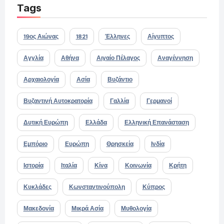
Tags
19ος Αιώνας
1821
Έλληνες
Αίγυπτος
Αγγλία
Αθήνα
Αιγαίο Πέλαγος
Αναγέννηση
Αρχαιολογία
Ασία
Βυζάντιο
Βυζαντινή Αυτοκρατορία
Γαλλία
Γερμανοί
Δυτική Ευρώπη
Ελλάδα
Ελληνική Επανάσταση
Εμπόριο
Ευρώπη
Θρησκεία
Ινδία
Ιστορία
Ιταλία
Κίνα
Κοινωνία
Κρήτη
Κυκλάδες
Κωνσταντινούπολη
Κύπρος
Μακεδονία
Μικρά Ασία
Μυθολογία