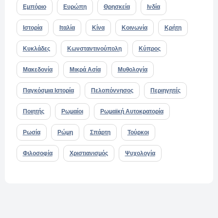
Εμπόριο
Ευρώπη
Θρησκεία
Ινδία
Ιστορία
Ιταλία
Κίνα
Κοινωνία
Κρήτη
Κυκλάδες
Κωνσταντινούπολη
Κύπρος
Μακεδονία
Μικρά Ασία
Μυθολογία
Παγκόσμια Ιστορία
Πελοπόννησος
Περιηγητές
Ποιητής
Ρωμαίοι
Ρωμαϊκή Αυτοκρατορία
Ρωσία
Ρώμη
Σπάρτη
Τούρκοι
Φιλοσοφία
Χριστιανισμός
Ψυχολογία