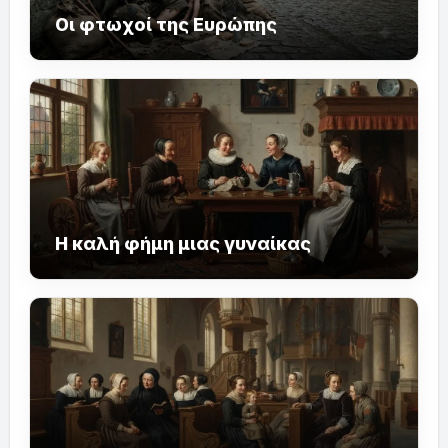
Οι φτωχοί της Ευρώπης
Η καλή φήμη μιας γυναίκας