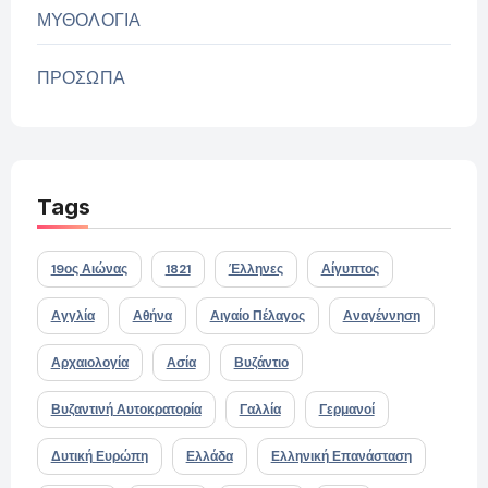
ΜΥΘΟΛΟΓΙΑ
ΠΡΟΣΩΠΑ
Tags
19ος Αιώνας
1821
Έλληνες
Αίγυπτος
Αγγλία
Αθήνα
Αιγαίο Πέλαγος
Αναγέννηση
Αρχαιολογία
Ασία
Βυζάντιο
Βυζαντινή Αυτοκρατορία
Γαλλία
Γερμανοί
Δυτική Ευρώπη
Ελλάδα
Ελληνική Επανάσταση