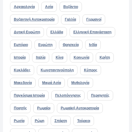
Αρχαιολογία
Ασία
Βυζάντιο
Βυζαντινή Αυτοκρατορία
Γαλλία
Γερμανοί
Δυτική Ευρώπη
Ελλάδα
Ελληνική Επανάσταση
Εμπόριο
Ευρώπη
Θρησκεία
Ινδία
Ιστορία
Ιταλία
Κίνα
Κοινωνία
Κρήτη
Κυκλάδες
Κωνσταντινούπολη
Κύπρος
Μακεδονία
Μικρά Ασία
Μυθολογία
Παγκόσμια Ιστορία
Πελοπόννησος
Περιηγητές
Ποιητής
Ρωμαίοι
Ρωμαϊκή Αυτοκρατορία
Ρωσία
Ρώμη
Σπάρτη
Τούρκοι