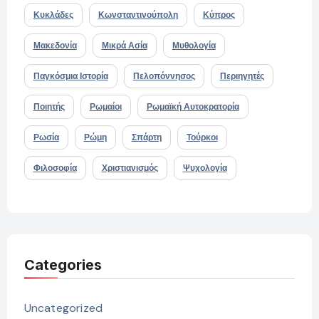
Κυκλάδες
Κωνσταντινούπολη
Κύπρος
Μακεδονία
Μικρά Ασία
Μυθολογία
Παγκόσμια Ιστορία
Πελοπόννησος
Περιηγητές
Ποιητής
Ρωμαίοι
Ρωμαϊκή Αυτοκρατορία
Ρωσία
Ρώμη
Σπάρτη
Τούρκοι
Φιλοσοφία
Χριστιανισμός
Ψυχολογία
Categories
Uncategorized