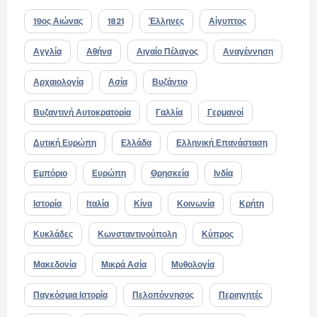
19ος Αιώνας
1821
Έλληνες
Αίγυπτος
Αγγλία
Αθήνα
Αιγαίο Πέλαγος
Αναγέννηση
Αρχαιολογία
Ασία
Βυζάντιο
Βυζαντινή Αυτοκρατορία
Γαλλία
Γερμανοί
Δυτική Ευρώπη
Ελλάδα
Ελληνική Επανάσταση
Εμπόριο
Ευρώπη
Θρησκεία
Ινδία
Ιστορία
Ιταλία
Κίνα
Κοινωνία
Κρήτη
Κυκλάδες
Κωνσταντινούπολη
Κύπρος
Μακεδονία
Μικρά Ασία
Μυθολογία
Παγκόσμια Ιστορία
Πελοπόννησος
Περιηγητές