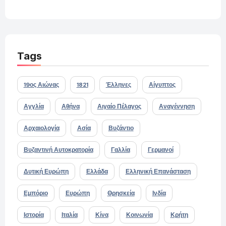
Tags
19ος Αιώνας
1821
Έλληνες
Αίγυπτος
Αγγλία
Αθήνα
Αιγαίο Πέλαγος
Αναγέννηση
Αρχαιολογία
Ασία
Βυζάντιο
Βυζαντινή Αυτοκρατορία
Γαλλία
Γερμανοί
Δυτική Ευρώπη
Ελλάδα
Ελληνική Επανάσταση
Εμπόριο
Ευρώπη
Θρησκεία
Ινδία
Ιστορία
Ιταλία
Κίνα
Κοινωνία
Κρήτη