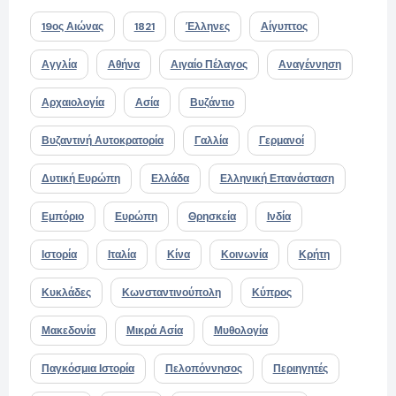
19ος Αιώνας
1821
Έλληνες
Αίγυπτος
Αγγλία
Αθήνα
Αιγαίο Πέλαγος
Αναγέννηση
Αρχαιολογία
Ασία
Βυζάντιο
Βυζαντινή Αυτοκρατορία
Γαλλία
Γερμανοί
Δυτική Ευρώπη
Ελλάδα
Ελληνική Επανάσταση
Εμπόριο
Ευρώπη
Θρησκεία
Ινδία
Ιστορία
Ιταλία
Κίνα
Κοινωνία
Κρήτη
Κυκλάδες
Κωνσταντινούπολη
Κύπρος
Μακεδονία
Μικρά Ασία
Μυθολογία
Παγκόσμια Ιστορία
Πελοπόννησος
Περιηγητές