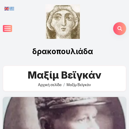
Skip
to
content
δρακοπουλιάδα
Μαξίμ Βεϊγκάν
Αρχική σελίδα
Μαξίμ Βεϊγκάν