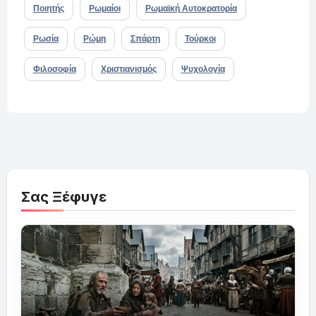
Ποιητής
Ρωμαίοι
Ρωμαϊκή Αυτοκρατορία
Ρωσία
Ρώμη
Σπάρτη
Τούρκοι
Φιλοσοφία
Χριστιανισμός
Ψυχολογία
Σας Ξέφυγε