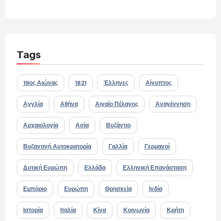
Tags
19ος Αιώνας
1821
Έλληνες
Αίγυπτος
Αγγλία
Αθήνα
Αιγαίο Πέλαγος
Αναγέννηση
Αρχαιολογία
Ασία
Βυζάντιο
Βυζαντινή Αυτοκρατορία
Γαλλία
Γερμανοί
Δυτική Ευρώπη
Ελλάδα
Ελληνική Επανάσταση
Εμπόριο
Ευρώπη
Θρησκεία
Ινδία
Ιστορία
Ιταλία
Κίνα
Κοινωνία
Κρήτη