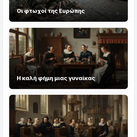
Οι φτωχοί της Ευρώπης
Η καλή φήμη μιας γυναίκας