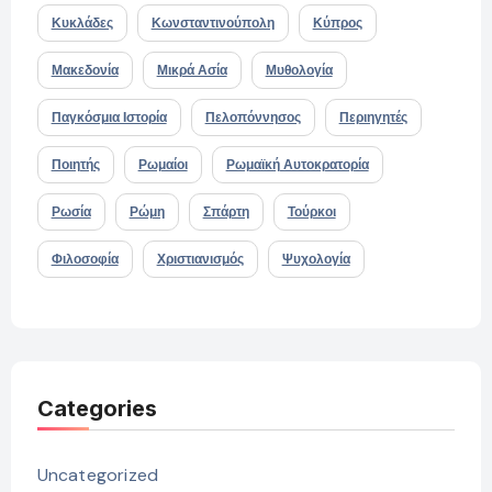
Κυκλάδες
Κωνσταντινούπολη
Κύπρος
Μακεδονία
Μικρά Ασία
Μυθολογία
Παγκόσμια Ιστορία
Πελοπόννησος
Περιηγητές
Ποιητής
Ρωμαίοι
Ρωμαϊκή Αυτοκρατορία
Ρωσία
Ρώμη
Σπάρτη
Τούρκοι
Φιλοσοφία
Χριστιανισμός
Ψυχολογία
Categories
Uncategorized