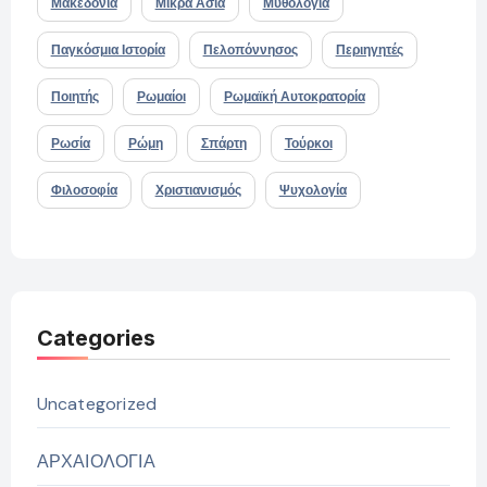
Μακεδονία
Μικρά Ασία
Μυθολογία
Παγκόσμια Ιστορία
Πελοπόννησος
Περιηγητές
Ποιητής
Ρωμαίοι
Ρωμαϊκή Αυτοκρατορία
Ρωσία
Ρώμη
Σπάρτη
Τούρκοι
Φιλοσοφία
Χριστιανισμός
Ψυχολογία
Categories
Uncategorized
ΑΡΧΑΙΟΛΟΓΙΑ