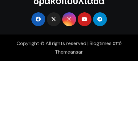
δρακοπουλιάδα
Copyright © All rights reserved
|
Blogtimes
από
Themeansar
.