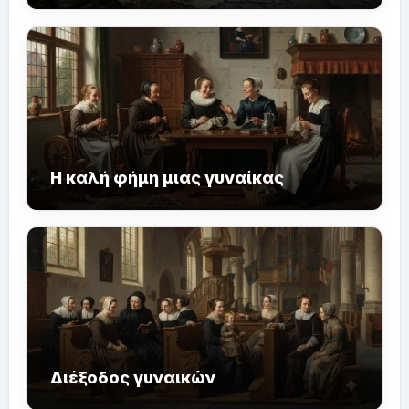
Η καλή φήμη μιας γυναίκας
Διέξοδος γυναικών