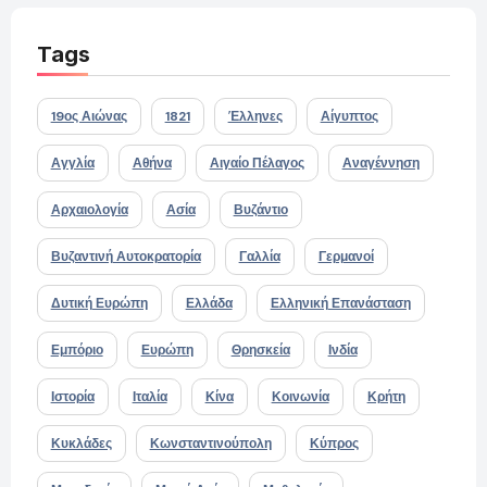
Tags
19ος Αιώνας
1821
Έλληνες
Αίγυπτος
Αγγλία
Αθήνα
Αιγαίο Πέλαγος
Αναγέννηση
Αρχαιολογία
Ασία
Βυζάντιο
Βυζαντινή Αυτοκρατορία
Γαλλία
Γερμανοί
Δυτική Ευρώπη
Ελλάδα
Ελληνική Επανάσταση
Εμπόριο
Ευρώπη
Θρησκεία
Ινδία
Ιστορία
Ιταλία
Κίνα
Κοινωνία
Κρήτη
Κυκλάδες
Κωνσταντινούπολη
Κύπρος