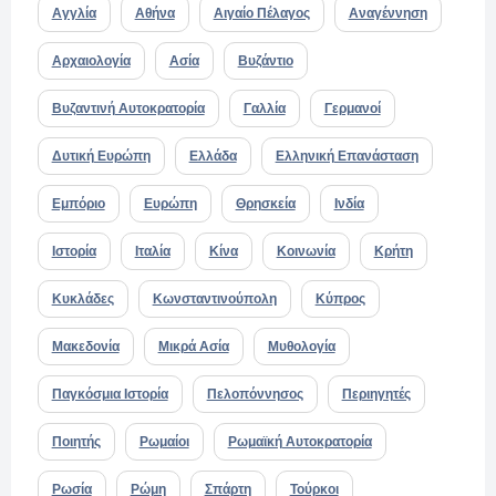
Αγγλία
Αθήνα
Αιγαίο Πέλαγος
Αναγέννηση
Αρχαιολογία
Ασία
Βυζάντιο
Βυζαντινή Αυτοκρατορία
Γαλλία
Γερμανοί
Δυτική Ευρώπη
Ελλάδα
Ελληνική Επανάσταση
Εμπόριο
Ευρώπη
Θρησκεία
Ινδία
Ιστορία
Ιταλία
Κίνα
Κοινωνία
Κρήτη
Κυκλάδες
Κωνσταντινούπολη
Κύπρος
Μακεδονία
Μικρά Ασία
Μυθολογία
Παγκόσμια Ιστορία
Πελοπόννησος
Περιηγητές
Ποιητής
Ρωμαίοι
Ρωμαϊκή Αυτοκρατορία
Ρωσία
Ρώμη
Σπάρτη
Τούρκοι