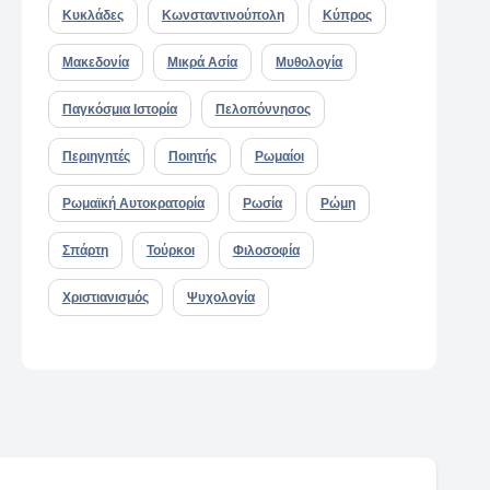
Κυκλάδες
Κωνσταντινούπολη
Κύπρος
Μακεδονία
Μικρά Ασία
Μυθολογία
Παγκόσμια Ιστορία
Πελοπόννησος
Περιηγητές
Ποιητής
Ρωμαίοι
Ρωμαϊκή Αυτοκρατορία
Ρωσία
Ρώμη
Σπάρτη
Τούρκοι
Φιλοσοφία
Χριστιανισμός
Ψυχολογία