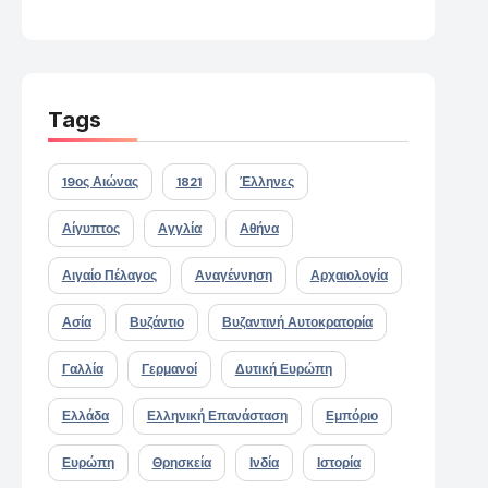
Tags
19ος Αιώνας
1821
Έλληνες
Αίγυπτος
Αγγλία
Αθήνα
Αιγαίο Πέλαγος
Αναγέννηση
Αρχαιολογία
Ασία
Βυζάντιο
Βυζαντινή Αυτοκρατορία
Γαλλία
Γερμανοί
Δυτική Ευρώπη
Ελλάδα
Ελληνική Επανάσταση
Εμπόριο
Ευρώπη
Θρησκεία
Ινδία
Ιστορία