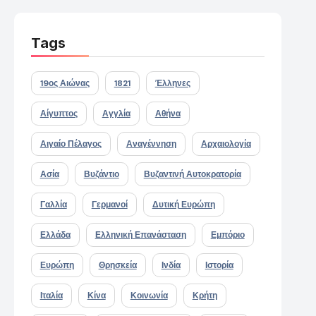
Tags
19ος Αιώνας
1821
Έλληνες
Αίγυπτος
Αγγλία
Αθήνα
Αιγαίο Πέλαγος
Αναγέννηση
Αρχαιολογία
Ασία
Βυζάντιο
Βυζαντινή Αυτοκρατορία
Γαλλία
Γερμανοί
Δυτική Ευρώπη
Ελλάδα
Ελληνική Επανάσταση
Εμπόριο
Ευρώπη
Θρησκεία
Ινδία
Ιστορία
Ιταλία
Κίνα
Κοινωνία
Κρήτη