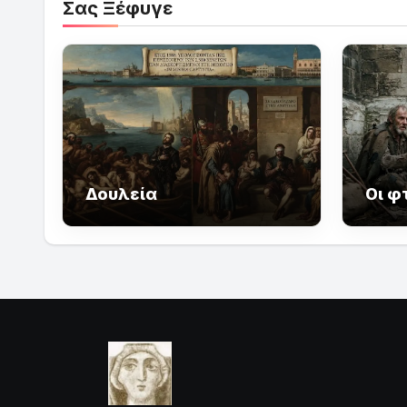
Σας Ξέφυγε
Δουλεία
Οι φ