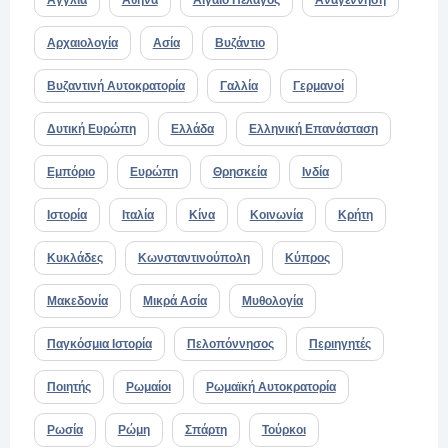
Αγγλία
Αθήνα
Αιγαίο Πέλαγος
Αναγέννηση
Αρχαιολογία
Ασία
Βυζάντιο
Βυζαντινή Αυτοκρατορία
Γαλλία
Γερμανοί
Δυτική Ευρώπη
Ελλάδα
Ελληνική Επανάσταση
Εμπόριο
Ευρώπη
Θρησκεία
Ινδία
Ιστορία
Ιταλία
Κίνα
Κοινωνία
Κρήτη
Κυκλάδες
Κωνσταντινούπολη
Κύπρος
Μακεδονία
Μικρά Ασία
Μυθολογία
Παγκόσμια Ιστορία
Πελοπόννησος
Περιηγητές
Ποιητής
Ρωμαίοι
Ρωμαϊκή Αυτοκρατορία
Ρωσία
Ρώμη
Σπάρτη
Τούρκοι