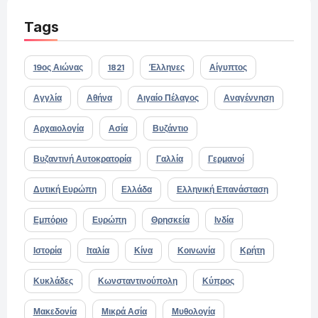
Tags
19ος Αιώνας
1821
Έλληνες
Αίγυπτος
Αγγλία
Αθήνα
Αιγαίο Πέλαγος
Αναγέννηση
Αρχαιολογία
Ασία
Βυζάντιο
Βυζαντινή Αυτοκρατορία
Γαλλία
Γερμανοί
Δυτική Ευρώπη
Ελλάδα
Ελληνική Επανάσταση
Εμπόριο
Ευρώπη
Θρησκεία
Ινδία
Ιστορία
Ιταλία
Κίνα
Κοινωνία
Κρήτη
Κυκλάδες
Κωνσταντινούπολη
Κύπρος
Μακεδονία
Μικρά Ασία
Μυθολογία