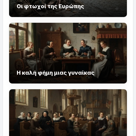
Οι φτωχοί της Ευρώπης
Η καλή φήμη μιας γυναίκας