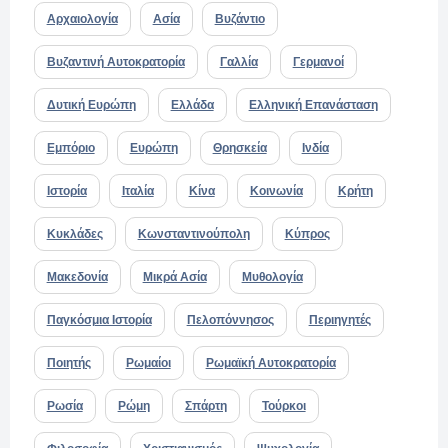
Αρχαιολογία
Ασία
Βυζάντιο
Βυζαντινή Αυτοκρατορία
Γαλλία
Γερμανοί
Δυτική Ευρώπη
Ελλάδα
Ελληνική Επανάσταση
Εμπόριο
Ευρώπη
Θρησκεία
Ινδία
Ιστορία
Ιταλία
Κίνα
Κοινωνία
Κρήτη
Κυκλάδες
Κωνσταντινούπολη
Κύπρος
Μακεδονία
Μικρά Ασία
Μυθολογία
Παγκόσμια Ιστορία
Πελοπόννησος
Περιηγητές
Ποιητής
Ρωμαίοι
Ρωμαϊκή Αυτοκρατορία
Ρωσία
Ρώμη
Σπάρτη
Τούρκοι