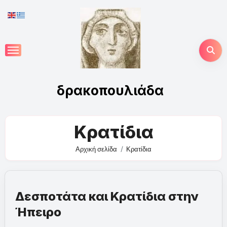
Skip
to
content
δρακοπουλιάδα
Κρατίδια
Αρχική σελίδα
Κρατίδια
Δεσποτάτα και Κρατίδια στην
Ήπειρο