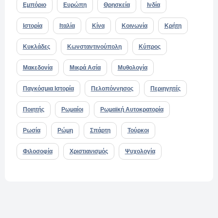
Εμπόριο
Ευρώπη
Θρησκεία
Ινδία
Ιστορία
Ιταλία
Κίνα
Κοινωνία
Κρήτη
Κυκλάδες
Κωνσταντινούπολη
Κύπρος
Μακεδονία
Μικρά Ασία
Μυθολογία
Παγκόσμια Ιστορία
Πελοπόννησος
Περιηγητές
Ποιητής
Ρωμαίοι
Ρωμαϊκή Αυτοκρατορία
Ρωσία
Ρώμη
Σπάρτη
Τούρκοι
Φιλοσοφία
Χριστιανισμός
Ψυχολογία