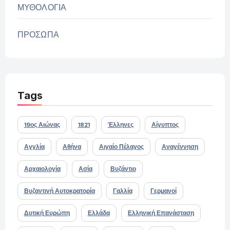
ΜΥΘΟΛΟΓΙΑ
ΠΡΟΣΩΠΑ
Tags
19ος Αιώνας
1821
Έλληνες
Αίγυπτος
Αγγλία
Αθήνα
Αιγαίο Πέλαγος
Αναγέννηση
Αρχαιολογία
Ασία
Βυζάντιο
Βυζαντινή Αυτοκρατορία
Γαλλία
Γερμανοί
Δυτική Ευρώπη
Ελλάδα
Ελληνική Επανάσταση