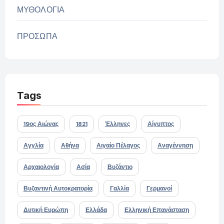
ΜΥΘΟΛΟΓΙΑ
ΠΡΟΣΩΠΑ
Tags
19ος Αιώνας
1821
Έλληνες
Αίγυπτος
Αγγλία
Αθήνα
Αιγαίο Πέλαγος
Αναγέννηση
Αρχαιολογία
Ασία
Βυζάντιο
Βυζαντινή Αυτοκρατορία
Γαλλία
Γερμανοί
Δυτική Ευρώπη
Ελλάδα
Ελληνική Επανάσταση