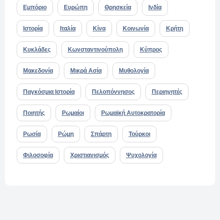
Εμπόριο
Ευρώπη
Θρησκεία
Ινδία
Ιστορία
Ιταλία
Κίνα
Κοινωνία
Κρήτη
Κυκλάδες
Κωνσταντινούπολη
Κύπρος
Μακεδονία
Μικρά Ασία
Μυθολογία
Παγκόσμια Ιστορία
Πελοπόννησος
Περιηγητές
Ποιητής
Ρωμαίοι
Ρωμαϊκή Αυτοκρατορία
Ρωσία
Ρώμη
Σπάρτη
Τούρκοι
Φιλοσοφία
Χριστιανισμός
Ψυχολογία