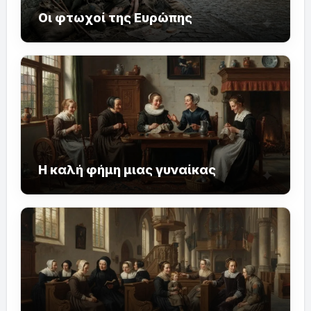
Οι φτωχοί της Ευρώπης
Η καλή φήμη μιας γυναίκας