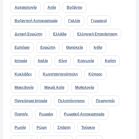
Αρχαιολογία
Ασία
Βυζάντιο
Βυζαντινή Αυτοκρατορία
Γαλλία
Γερμανοί
Δυτική Ευρώπη
Ελλάδα
Ελληνική Επανάσταση
Εμπόριο
Ευρώπη
Θρησκεία
Ινδία
Ιστορία
Ιταλία
Κίνα
Κοινωνία
Κρήτη
Κυκλάδες
Κωνσταντινούπολη
Κύπρος
Μακεδονία
Μικρά Ασία
Μυθολογία
Παγκόσμια Ιστορία
Πελοπόννησος
Περιηγητές
Ποιητής
Ρωμαίοι
Ρωμαϊκή Αυτοκρατορία
Ρωσία
Ρώμη
Σπάρτη
Τούρκοι