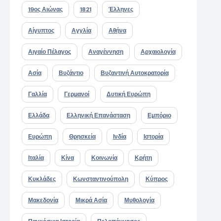
19ος Αιώνας
1821
Έλληνες
Αίγυπτος
Αγγλία
Αθήνα
Αιγαίο Πέλαγος
Αναγέννηση
Αρχαιολογία
Ασία
Βυζάντιο
Βυζαντινή Αυτοκρατορία
Γαλλία
Γερμανοί
Δυτική Ευρώπη
Ελλάδα
Ελληνική Επανάσταση
Εμπόριο
Ευρώπη
Θρησκεία
Ινδία
Ιστορία
Ιταλία
Κίνα
Κοινωνία
Κρήτη
Κυκλάδες
Κωνσταντινούπολη
Κύπρος
Μακεδονία
Μικρά Ασία
Μυθολογία