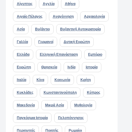
Αίγυπτος
Αγγλία
Αθήνα
Αιγαίο Πέλαγος
Αναγέννηση
Αρχαιολογία
Ασία
Βυζάντιο
Βυζαντινή Αυτοκρατορία
Γαλλία
Γερμανοί
Δυτική Ευρώπη
Ελλάδα
Ελληνική Επανάσταση
Εμπόριο
Ευρώπη
Θρησκεία
Ινδία
Ιστορία
Ιταλία
Κίνα
Κοινωνία
Κρήτη
Κυκλάδες
Κωνσταντινούπολη
Κύπρος
Μακεδονία
Μικρά Ασία
Μυθολογία
Παγκόσμια Ιστορία
Πελοπόννησος
Περιηγητές
Ποιητής
Ρωμαίοι