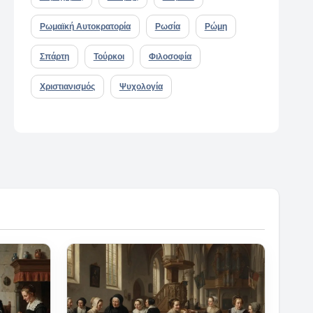
Ρωμαϊκή Αυτοκρατορία
Ρωσία
Ρώμη
Σπάρτη
Τούρκοι
Φιλοσοφία
Χριστιανισμός
Ψυχολογία