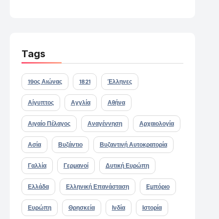
Tags
19ος Αιώνας
1821
Έλληνες
Αίγυπτος
Αγγλία
Αθήνα
Αιγαίο Πέλαγος
Αναγέννηση
Αρχαιολογία
Ασία
Βυζάντιο
Βυζαντινή Αυτοκρατορία
Γαλλία
Γερμανοί
Δυτική Ευρώπη
Ελλάδα
Ελληνική Επανάσταση
Εμπόριο
Ευρώπη
Θρησκεία
Ινδία
Ιστορία