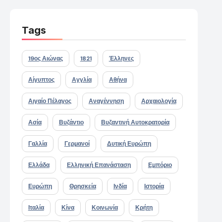
Tags
19ος Αιώνας
1821
Έλληνες
Αίγυπτος
Αγγλία
Αθήνα
Αιγαίο Πέλαγος
Αναγέννηση
Αρχαιολογία
Ασία
Βυζάντιο
Βυζαντινή Αυτοκρατορία
Γαλλία
Γερμανοί
Δυτική Ευρώπη
Ελλάδα
Ελληνική Επανάσταση
Εμπόριο
Ευρώπη
Θρησκεία
Ινδία
Ιστορία
Ιταλία
Κίνα
Κοινωνία
Κρήτη