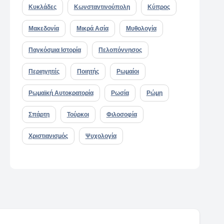
Κυκλάδες
Κωνσταντινούπολη
Κύπρος
Μακεδονία
Μικρά Ασία
Μυθολογία
Παγκόσμια Ιστορία
Πελοπόννησος
Περιηγητές
Ποιητής
Ρωμαίοι
Ρωμαϊκή Αυτοκρατορία
Ρωσία
Ρώμη
Σπάρτη
Τούρκοι
Φιλοσοφία
Χριστιανισμός
Ψυχολογία