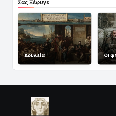
Σας Ξέφυγε
Δουλεία
Οι φ