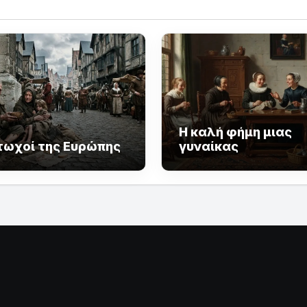
Η καλή φήμη μιας
τωχοί της Ευρώπης
γυναίκας