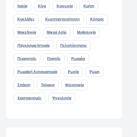
Ιταλία
Κίνα
Κοινωνία
Κρήτη
Κυκλάδες
Κωνσταντινούπολη
Κύπρος
Μακεδονία
Μικρά Ασία
Μυθολογία
Παγκόσμια Ιστορία
Πελοπόννησος
Περιηγητές
Ποιητής
Ρωμαίοι
Ρωμαϊκή Αυτοκρατορία
Ρωσία
Ρώμη
Σπάρτη
Τούρκοι
Φιλοσοφία
Χριστιανισμός
Ψυχολογία