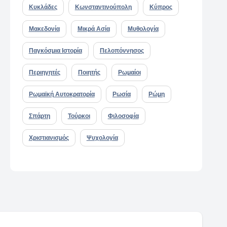
Κυκλάδες
Κωνσταντινούπολη
Κύπρος
Μακεδονία
Μικρά Ασία
Μυθολογία
Παγκόσμια Ιστορία
Πελοπόννησος
Περιηγητές
Ποιητής
Ρωμαίοι
Ρωμαϊκή Αυτοκρατορία
Ρωσία
Ρώμη
Σπάρτη
Τούρκοι
Φιλοσοφία
Χριστιανισμός
Ψυχολογία