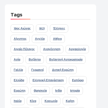
Tags
19ος Αιώνας
1821
Έλληνες
Αίγυπτος
Αγγλία
Αθήνα
Αιγαίο Πέλαγος
Αναγέννηση
Αρχαιολογία
Ασία
Βυζάντιο
Βυζαντινή Αυτοκρατορία
Γαλλία
Γερμανοί
Δυτική Ευρώπη
Ελλάδα
Ελληνική Επανάσταση
Εμπόριο
Ευρώπη
Θρησκεία
Ινδία
Ιστορία
Ιταλία
Κίνα
Κοινωνία
Κρήτη