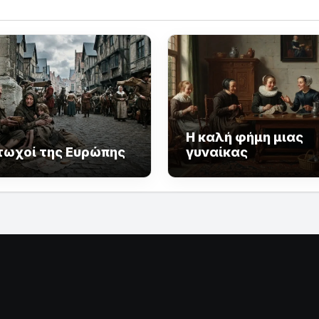
Η καλή φήμη μιας
τωχοί της Ευρώπης
γυναίκας