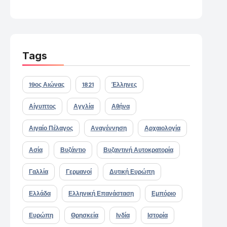
Tags
19ος Αιώνας
1821
Έλληνες
Αίγυπτος
Αγγλία
Αθήνα
Αιγαίο Πέλαγος
Αναγέννηση
Αρχαιολογία
Ασία
Βυζάντιο
Βυζαντινή Αυτοκρατορία
Γαλλία
Γερμανοί
Δυτική Ευρώπη
Ελλάδα
Ελληνική Επανάσταση
Εμπόριο
Ευρώπη
Θρησκεία
Ινδία
Ιστορία