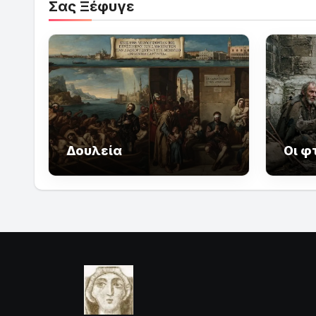
Σας Ξέφυγε
Δουλεία
Οι φ