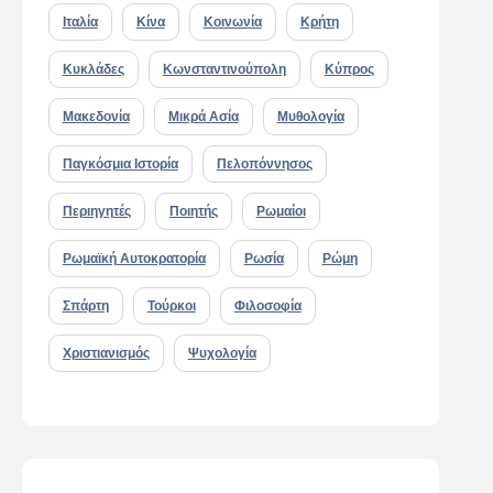
Ιταλία
Κίνα
Κοινωνία
Κρήτη
Κυκλάδες
Κωνσταντινούπολη
Κύπρος
Μακεδονία
Μικρά Ασία
Μυθολογία
Παγκόσμια Ιστορία
Πελοπόννησος
Περιηγητές
Ποιητής
Ρωμαίοι
Ρωμαϊκή Αυτοκρατορία
Ρωσία
Ρώμη
Σπάρτη
Τούρκοι
Φιλοσοφία
Χριστιανισμός
Ψυχολογία