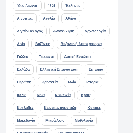
19ος Αιώνας
1821
Έλληνες
Αίγυπτος
Αγγλία
Αθήνα
Αιγαίο Πέλαγος
Αναγέννηση
Αρχαιολογία
Ασία
Βυζάντιο
Βυζαντινή Αυτοκρατορία
Γαλλία
Γερμανοί
Δυτική Ευρώπη
Ελλάδα
Ελληνική Επανάσταση
Εμπόριο
Ευρώπη
Θρησκεία
Ινδία
Ιστορία
Ιταλία
Κίνα
Κοινωνία
Κρήτη
Κυκλάδες
Κωνσταντινούπολη
Κύπρος
Μακεδονία
Μικρά Ασία
Μυθολογία