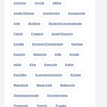
Αίγυπτος
Αγγλία
Αθήνα
Αιγαίο Πέλαγος
Αναγέννηση
Αρχαιολογία
Ασία
Βυζάντιο
Βυζαντινή Αυτοκρατορία
Γαλλία
Γερμανοί
Δυτική Ευρώπη
Ελλάδα
Ελληνική Επανάσταση
Εμπόριο
Ευρώπη
Θρησκεία
Ινδία
Ιστορία
Ιταλία
Κίνα
Κοινωνία
Κρήτη
Κυκλάδες
Κωνσταντινούπολη
Κύπρος
Μακεδονία
Μικρά Ασία
Μυθολογία
Παγκόσμια Ιστορία
Πελοπόννησος
Περιηγητές
Ποιητής
Ρωμαίοι