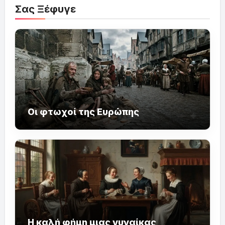
Σας Ξέφυγε
Οι φτωχοί της Ευρώπης
Η καλή φήμη μιας γυναίκας