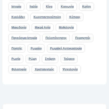
Ιστορία
Ιταλία
Κίνα
Κοινωνία
Κρήτη
Κυκλάδες
Κωνσταντινούπολη
Κύπρος
Μακεδονία
Μικρά Ασία
Μυθολογία
Παγκόσμια Ιστορία
Πελοπόννησος
Περιηγητές
Ποιητής
Ρωμαίοι
Ρωμαϊκή Αυτοκρατορία
Ρωσία
Ρώμη
Σπάρτη
Τούρκοι
Φιλοσοφία
Χριστιανισμός
Ψυχολογία