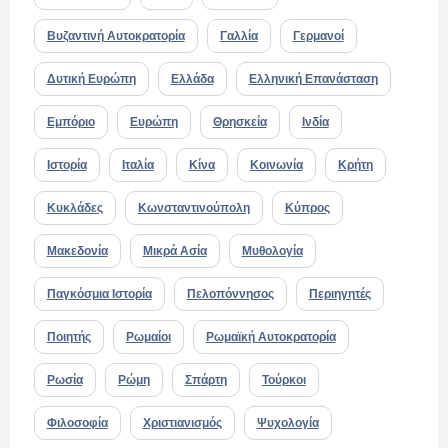
Βυζαντινή Αυτοκρατορία
Γαλλία
Γερμανοί
Δυτική Ευρώπη
Ελλάδα
Ελληνική Επανάσταση
Εμπόριο
Ευρώπη
Θρησκεία
Ινδία
Ιστορία
Ιταλία
Κίνα
Κοινωνία
Κρήτη
Κυκλάδες
Κωνσταντινούπολη
Κύπρος
Μακεδονία
Μικρά Ασία
Μυθολογία
Παγκόσμια Ιστορία
Πελοπόννησος
Περιηγητές
Ποιητής
Ρωμαίοι
Ρωμαϊκή Αυτοκρατορία
Ρωσία
Ρώμη
Σπάρτη
Τούρκοι
Φιλοσοφία
Χριστιανισμός
Ψυχολογία