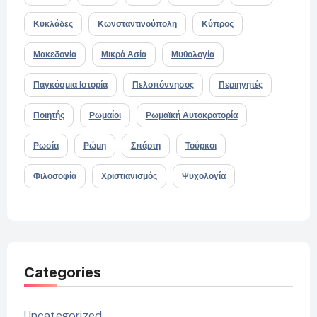
Κυκλάδες
Κωνσταντινούπολη
Κύπρος
Μακεδονία
Μικρά Ασία
Μυθολογία
Παγκόσμια Ιστορία
Πελοπόννησος
Περιηγητές
Ποιητής
Ρωμαίοι
Ρωμαϊκή Αυτοκρατορία
Ρωσία
Ρώμη
Σπάρτη
Τούρκοι
Φιλοσοφία
Χριστιανισμός
Ψυχολογία
Categories
Uncategorized