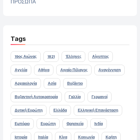
ΠΡΟΣΩΠΑ
Tags
19ος Αιώνας
1821
Έλληνες
Αίγυπτος
Αγγλία
Αθήνα
Αιγαίο Πέλαγος
Αναγέννηση
Αρχαιολογία
Ασία
Βυζάντιο
Βυζαντινή Αυτοκρατορία
Γαλλία
Γερμανοί
Δυτική Ευρώπη
Ελλάδα
Ελληνική Επανάσταση
Εμπόριο
Ευρώπη
Θρησκεία
Ινδία
Ιστορία
Ιταλία
Κίνα
Κοινωνία
Κρήτη