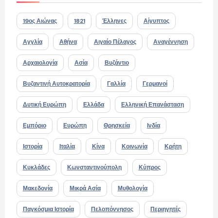
19ος Αιώνας
1821
Έλληνες
Αίγυπτος
Αγγλία
Αθήνα
Αιγαίο Πέλαγος
Αναγέννηση
Αρχαιολογία
Ασία
Βυζάντιο
Βυζαντινή Αυτοκρατορία
Γαλλία
Γερμανοί
Δυτική Ευρώπη
Ελλάδα
Ελληνική Επανάσταση
Εμπόριο
Ευρώπη
Θρησκεία
Ινδία
Ιστορία
Ιταλία
Κίνα
Κοινωνία
Κρήτη
Κυκλάδες
Κωνσταντινούπολη
Κύπρος
Μακεδονία
Μικρά Ασία
Μυθολογία
Παγκόσμια Ιστορία
Πελοπόννησος
Περιηγητές