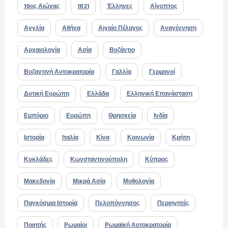
19ος Αιώνας
1821
Έλληνες
Αίγυπτος
Αγγλία
Αθήνα
Αιγαίο Πέλαγος
Αναγέννηση
Αρχαιολογία
Ασία
Βυζάντιο
Βυζαντινή Αυτοκρατορία
Γαλλία
Γερμανοί
Δυτική Ευρώπη
Ελλάδα
Ελληνική Επανάσταση
Εμπόριο
Ευρώπη
Θρησκεία
Ινδία
Ιστορία
Ιταλία
Κίνα
Κοινωνία
Κρήτη
Κυκλάδες
Κωνσταντινούπολη
Κύπρος
Μακεδονία
Μικρά Ασία
Μυθολογία
Παγκόσμια Ιστορία
Πελοπόννησος
Περιηγητές
Ποιητής
Ρωμαίοι
Ρωμαϊκή Αυτοκρατορία