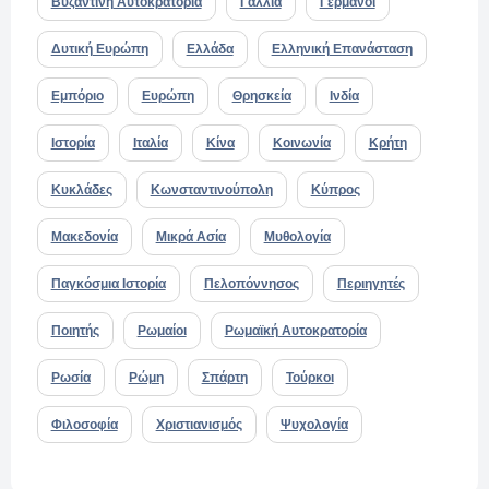
Βυζαντινή Αυτοκρατορία
Γαλλία
Γερμανοί
Δυτική Ευρώπη
Ελλάδα
Ελληνική Επανάσταση
Εμπόριο
Ευρώπη
Θρησκεία
Ινδία
Ιστορία
Ιταλία
Κίνα
Κοινωνία
Κρήτη
Κυκλάδες
Κωνσταντινούπολη
Κύπρος
Μακεδονία
Μικρά Ασία
Μυθολογία
Παγκόσμια Ιστορία
Πελοπόννησος
Περιηγητές
Ποιητής
Ρωμαίοι
Ρωμαϊκή Αυτοκρατορία
Ρωσία
Ρώμη
Σπάρτη
Τούρκοι
Φιλοσοφία
Χριστιανισμός
Ψυχολογία