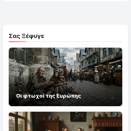
Σας Ξέφυγε
Οι φτωχοί της Ευρώπης