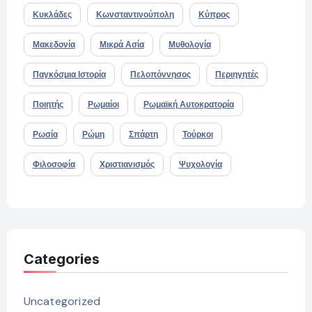
Κυκλάδες
Κωνσταντινούπολη
Κύπρος
Μακεδονία
Μικρά Ασία
Μυθολογία
Παγκόσμια Ιστορία
Πελοπόννησος
Περιηγητές
Ποιητής
Ρωμαίοι
Ρωμαϊκή Αυτοκρατορία
Ρωσία
Ρώμη
Σπάρτη
Τούρκοι
Φιλοσοφία
Χριστιανισμός
Ψυχολογία
Categories
Uncategorized