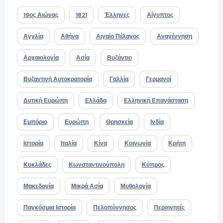
19ος Αιώνας
1821
Έλληνες
Αίγυπτος
Αγγλία
Αθήνα
Αιγαίο Πέλαγος
Αναγέννηση
Αρχαιολογία
Ασία
Βυζάντιο
Βυζαντινή Αυτοκρατορία
Γαλλία
Γερμανοί
Δυτική Ευρώπη
Ελλάδα
Ελληνική Επανάσταση
Εμπόριο
Ευρώπη
Θρησκεία
Ινδία
Ιστορία
Ιταλία
Κίνα
Κοινωνία
Κρήτη
Κυκλάδες
Κωνσταντινούπολη
Κύπρος
Μακεδονία
Μικρά Ασία
Μυθολογία
Παγκόσμια Ιστορία
Πελοπόννησος
Περιηγητές