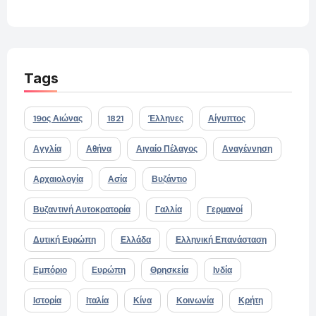
Tags
19ος Αιώνας
1821
Έλληνες
Αίγυπτος
Αγγλία
Αθήνα
Αιγαίο Πέλαγος
Αναγέννηση
Αρχαιολογία
Ασία
Βυζάντιο
Βυζαντινή Αυτοκρατορία
Γαλλία
Γερμανοί
Δυτική Ευρώπη
Ελλάδα
Ελληνική Επανάσταση
Εμπόριο
Ευρώπη
Θρησκεία
Ινδία
Ιστορία
Ιταλία
Κίνα
Κοινωνία
Κρήτη