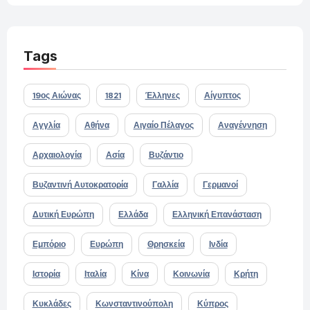
Tags
19ος Αιώνας
1821
Έλληνες
Αίγυπτος
Αγγλία
Αθήνα
Αιγαίο Πέλαγος
Αναγέννηση
Αρχαιολογία
Ασία
Βυζάντιο
Βυζαντινή Αυτοκρατορία
Γαλλία
Γερμανοί
Δυτική Ευρώπη
Ελλάδα
Ελληνική Επανάσταση
Εμπόριο
Ευρώπη
Θρησκεία
Ινδία
Ιστορία
Ιταλία
Κίνα
Κοινωνία
Κρήτη
Κυκλάδες
Κωνσταντινούπολη
Κύπρος