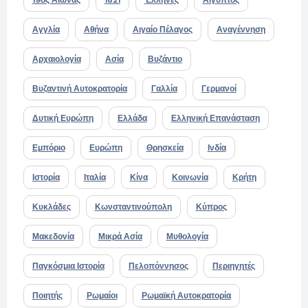
Αγγλία
Αθήνα
Αιγαίο Πέλαγος
Αναγέννηση
Αρχαιολογία
Ασία
Βυζάντιο
Βυζαντινή Αυτοκρατορία
Γαλλία
Γερμανοί
Δυτική Ευρώπη
Ελλάδα
Ελληνική Επανάσταση
Εμπόριο
Ευρώπη
Θρησκεία
Ινδία
Ιστορία
Ιταλία
Κίνα
Κοινωνία
Κρήτη
Κυκλάδες
Κωνσταντινούπολη
Κύπρος
Μακεδονία
Μικρά Ασία
Μυθολογία
Παγκόσμια Ιστορία
Πελοπόννησος
Περιηγητές
Ποιητής
Ρωμαίοι
Ρωμαϊκή Αυτοκρατορία