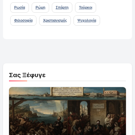
Ρωσία
Ρώμη
Σπάρτη
Τούρκοι
Φιλοσοφία
Χριστιανισμός
Ψυχολογία
Σας Ξέφυγε