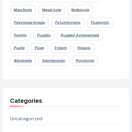
Μακεδονία
Μικρά Ασία
Μυθολογία
Παγκόσμια Ιστορία
Πελοπόννησος
Περιηγητές
Ποιητής
Ρωμαίοι
Ρωμαϊκή Αυτοκρατορία
Ρωσία
Ρώμη
Σπάρτη
Τούρκοι
Φιλοσοφία
Χριστιανισμός
Ψυχολογία
Categories
Uncategorized