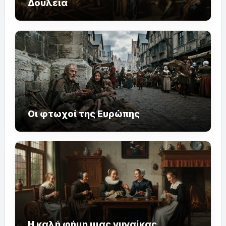
Δουλεία
Οι φτωχοί της Ευρώπης
Η καλή φήμη μιας γυναίκας