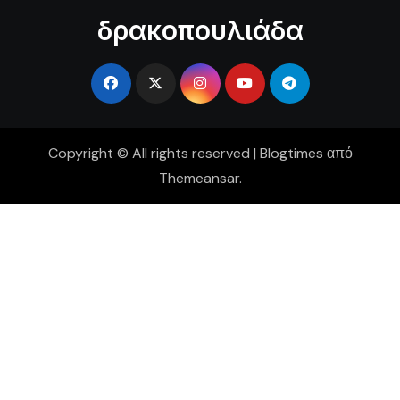
δρακοπουλιάδα
Copyright © All rights reserved
|
Blogtimes
από
Themeansar
.