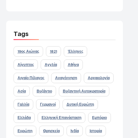
Tags
19ος Αιώνας
1821
Έλληνες
Αίγυπτος
Αγγλία
Αθήνα
Αιγαίο Πέλαγος
Αναγέννηση
Αρχαιολογία
Ασία
Βυζάντιο
Βυζαντινή Αυτοκρατορία
Γαλλία
Γερμανοί
Δυτική Ευρώπη
Ελλάδα
Ελληνική Επανάσταση
Εμπόριο
Ευρώπη
Θρησκεία
Ινδία
Ιστορία