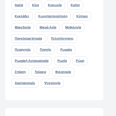
Ιταλία
Κίνα
Κοινωνία
Κρήτη
Κυκλάδες
Κωνσταντινούπολη
Κύπρος
Μακεδονία
Μικρά Ασία
Μυθολογία
Παγκόσμια Ιστορία
Πελοπόννησος
Περιηγητές
Ποιητής
Ρωμαίοι
Ρωμαϊκή Αυτοκρατορία
Ρωσία
Ρώμη
Σπάρτη
Τούρκοι
Φιλοσοφία
Χριστιανισμός
Ψυχολογία