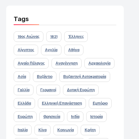
Tags
19ος Αιώνας
1821
Έλληνες
Αίγυπτος
Αγγλία
Αθήνα
Αιγαίο Πέλαγος
Αναγέννηση
Αρχαιολογία
Ασία
Βυζάντιο
Βυζαντινή Αυτοκρατορία
Γαλλία
Γερμανοί
Δυτική Ευρώπη
Ελλάδα
Ελληνική Επανάσταση
Εμπόριο
Ευρώπη
Θρησκεία
Ινδία
Ιστορία
Ιταλία
Κίνα
Κοινωνία
Κρήτη