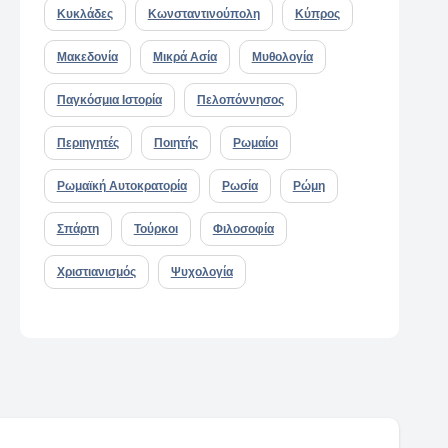
Κυκλάδες
Κωνσταντινούπολη
Κύπρος
Μακεδονία
Μικρά Ασία
Μυθολογία
Παγκόσμια Ιστορία
Πελοπόννησος
Περιηγητές
Ποιητής
Ρωμαίοι
Ρωμαϊκή Αυτοκρατορία
Ρωσία
Ρώμη
Σπάρτη
Τούρκοι
Φιλοσοφία
Χριστιανισμός
Ψυχολογία