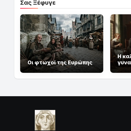
Σας Ξέφυγε
Η κα
Οι φτωχοί της Ευρώπης
γυνα