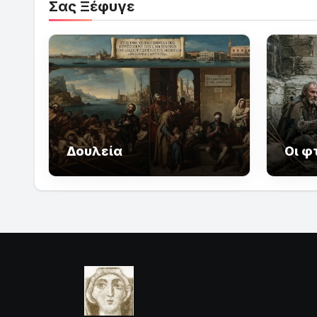
Σας Ξέφυγε
Δουλεία
Οι φ