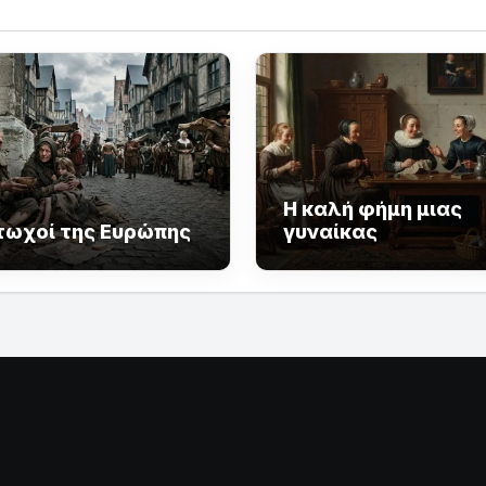
Η καλή φήμη μιας
τωχοί της Ευρώπης
γυναίκας