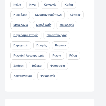
Ιταλία
Κίνα
Κοινωνία
Κρήτη
Κυκλάδες
Κωνσταντινούπολη
Κύπρος
Μακεδονία
Μικρά Ασία
Μυθολογία
Παγκόσμια Ιστορία
Πελοπόννησος
Περιηγητές
Ποιητής
Ρωμαίοι
Ρωμαϊκή Αυτοκρατορία
Ρωσία
Ρώμη
Σπάρτη
Τούρκοι
Φιλοσοφία
Χριστιανισμός
Ψυχολογία