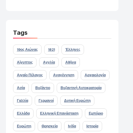
Tags
19ος Αιώνας
1821
Έλληνες
Αίγυπτος
Αγγλία
Αθήνα
Αιγαίο Πέλαγος
Αναγέννηση
Αρχαιολογία
Ασία
Βυζάντιο
Βυζαντινή Αυτοκρατορία
Γαλλία
Γερμανοί
Δυτική Ευρώπη
Ελλάδα
Ελληνική Επανάσταση
Εμπόριο
Ευρώπη
Θρησκεία
Ινδία
Ιστορία