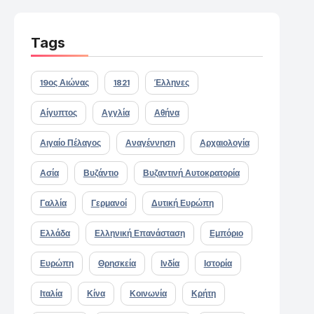
Tags
19ος Αιώνας
1821
Έλληνες
Αίγυπτος
Αγγλία
Αθήνα
Αιγαίο Πέλαγος
Αναγέννηση
Αρχαιολογία
Ασία
Βυζάντιο
Βυζαντινή Αυτοκρατορία
Γαλλία
Γερμανοί
Δυτική Ευρώπη
Ελλάδα
Ελληνική Επανάσταση
Εμπόριο
Ευρώπη
Θρησκεία
Ινδία
Ιστορία
Ιταλία
Κίνα
Κοινωνία
Κρήτη