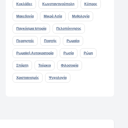
Κυκλάδες
Κωνσταντινούπολη
Κύπρος
Μακεδονία
Μικρά Ασία
Μυθολογία
Παγκόσμια Ιστορία
Πελοπόννησος
Περιηγητές
Ποιητής
Ρωμαίοι
Ρωμαϊκή Αυτοκρατορία
Ρωσία
Ρώμη
Σπάρτη
Τούρκοι
Φιλοσοφία
Χριστιανισμός
Ψυχολογία