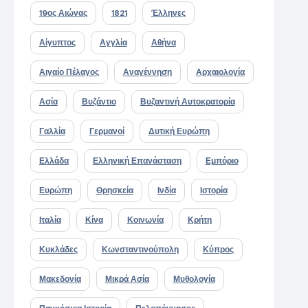
19ος Αιώνας
1821
Έλληνες
Αίγυπτος
Αγγλία
Αθήνα
Αιγαίο Πέλαγος
Αναγέννηση
Αρχαιολογία
Ασία
Βυζάντιο
Βυζαντινή Αυτοκρατορία
Γαλλία
Γερμανοί
Δυτική Ευρώπη
Ελλάδα
Ελληνική Επανάσταση
Εμπόριο
Ευρώπη
Θρησκεία
Ινδία
Ιστορία
Ιταλία
Κίνα
Κοινωνία
Κρήτη
Κυκλάδες
Κωνσταντινούπολη
Κύπρος
Μακεδονία
Μικρά Ασία
Μυθολογία