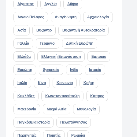
Αίγυπτος
Αγγλία
Αθήνα
Αιγαίο Πέλαγος
Αναγέννηση
Αρχαιολογία
Ασία
Βυζάντιο
Βυζαντινή Αυτοκρατορία
Γαλλία
Γερμανοί
Δυτική Ευρώπη
Ελλάδα
Ελληνική Επανάσταση
Εμπόριο
Ευρώπη
Θρησκεία
Ινδία
Ιστορία
Ιταλία
Κίνα
Κοινωνία
Κρήτη
Κυκλάδες
Κωνσταντινούπολη
Κύπρος
Μακεδονία
Μικρά Ασία
Μυθολογία
Παγκόσμια Ιστορία
Πελοπόννησος
Περιηγητές
Ποιητής
Ρωμαίοι