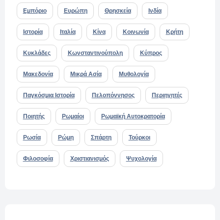
Εμπόριο
Ευρώπη
Θρησκεία
Ινδία
Ιστορία
Ιταλία
Κίνα
Κοινωνία
Κρήτη
Κυκλάδες
Κωνσταντινούπολη
Κύπρος
Μακεδονία
Μικρά Ασία
Μυθολογία
Παγκόσμια Ιστορία
Πελοπόννησος
Περιηγητές
Ποιητής
Ρωμαίοι
Ρωμαϊκή Αυτοκρατορία
Ρωσία
Ρώμη
Σπάρτη
Τούρκοι
Φιλοσοφία
Χριστιανισμός
Ψυχολογία