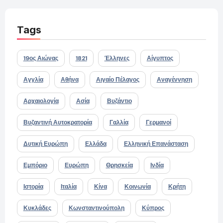
Tags
19ος Αιώνας
1821
Έλληνες
Αίγυπτος
Αγγλία
Αθήνα
Αιγαίο Πέλαγος
Αναγέννηση
Αρχαιολογία
Ασία
Βυζάντιο
Βυζαντινή Αυτοκρατορία
Γαλλία
Γερμανοί
Δυτική Ευρώπη
Ελλάδα
Ελληνική Επανάσταση
Εμπόριο
Ευρώπη
Θρησκεία
Ινδία
Ιστορία
Ιταλία
Κίνα
Κοινωνία
Κρήτη
Κυκλάδες
Κωνσταντινούπολη
Κύπρος