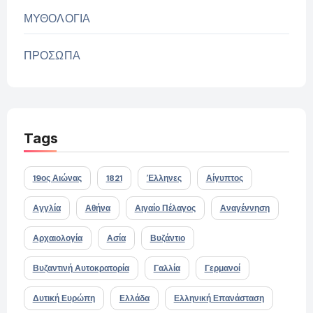
ΜΥΘΟΛΟΓΙΑ
ΠΡΟΣΩΠΑ
Tags
19ος Αιώνας
1821
Έλληνες
Αίγυπτος
Αγγλία
Αθήνα
Αιγαίο Πέλαγος
Αναγέννηση
Αρχαιολογία
Ασία
Βυζάντιο
Βυζαντινή Αυτοκρατορία
Γαλλία
Γερμανοί
Δυτική Ευρώπη
Ελλάδα
Ελληνική Επανάσταση