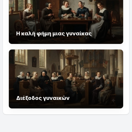
Η καλή φήμη μιας γυναίκας
Διέξοδος γυναικών