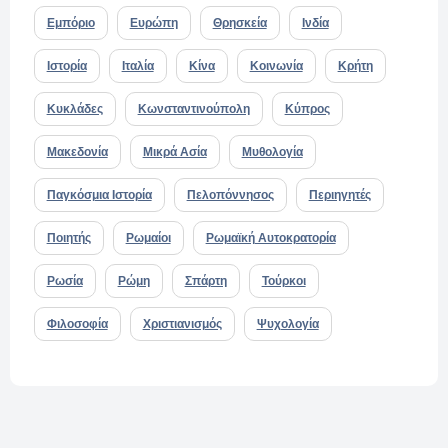
Εμπόριο
Ευρώπη
Θρησκεία
Ινδία
Ιστορία
Ιταλία
Κίνα
Κοινωνία
Κρήτη
Κυκλάδες
Κωνσταντινούπολη
Κύπρος
Μακεδονία
Μικρά Ασία
Μυθολογία
Παγκόσμια Ιστορία
Πελοπόννησος
Περιηγητές
Ποιητής
Ρωμαίοι
Ρωμαϊκή Αυτοκρατορία
Ρωσία
Ρώμη
Σπάρτη
Τούρκοι
Φιλοσοφία
Χριστιανισμός
Ψυχολογία