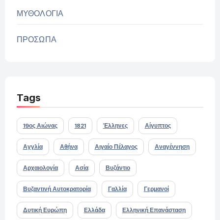
ΜΥΘΟΛΟΓΙΑ
ΠΡΟΣΩΠΑ
Tags
19ος Αιώνας
1821
Έλληνες
Αίγυπτος
Αγγλία
Αθήνα
Αιγαίο Πέλαγος
Αναγέννηση
Αρχαιολογία
Ασία
Βυζάντιο
Βυζαντινή Αυτοκρατορία
Γαλλία
Γερμανοί
Δυτική Ευρώπη
Ελλάδα
Ελληνική Επανάσταση