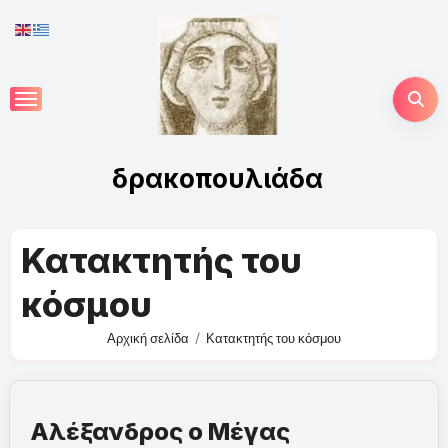
Skip
to
content
δρακοπουλιάδα
Κατακτητής του
κόσμου
Αρχική σελίδα
Κατακτητής του κόσμου
Αλέξανδρος ο Μέγας