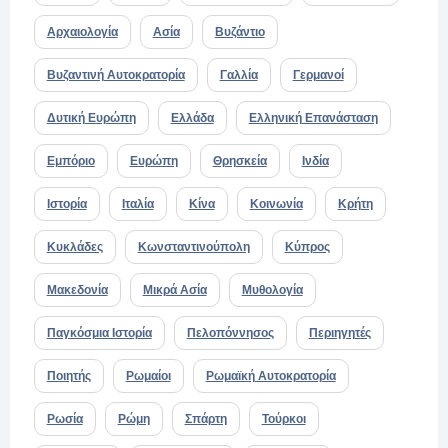
Αρχαιολογία
Ασία
Βυζάντιο
Βυζαντινή Αυτοκρατορία
Γαλλία
Γερμανοί
Δυτική Ευρώπη
Ελλάδα
Ελληνική Επανάσταση
Εμπόριο
Ευρώπη
Θρησκεία
Ινδία
Ιστορία
Ιταλία
Κίνα
Κοινωνία
Κρήτη
Κυκλάδες
Κωνσταντινούπολη
Κύπρος
Μακεδονία
Μικρά Ασία
Μυθολογία
Παγκόσμια Ιστορία
Πελοπόννησος
Περιηγητές
Ποιητής
Ρωμαίοι
Ρωμαϊκή Αυτοκρατορία
Ρωσία
Ρώμη
Σπάρτη
Τούρκοι