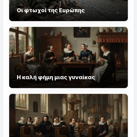
Οι φτωχοί της Ευρώπης
Η καλή φήμη μιας γυναίκας