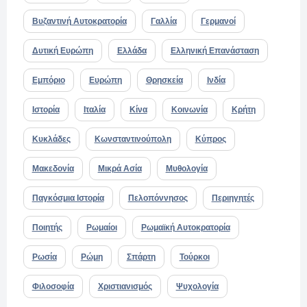
Βυζαντινή Αυτοκρατορία
Γαλλία
Γερμανοί
Δυτική Ευρώπη
Ελλάδα
Ελληνική Επανάσταση
Εμπόριο
Ευρώπη
Θρησκεία
Ινδία
Ιστορία
Ιταλία
Κίνα
Κοινωνία
Κρήτη
Κυκλάδες
Κωνσταντινούπολη
Κύπρος
Μακεδονία
Μικρά Ασία
Μυθολογία
Παγκόσμια Ιστορία
Πελοπόννησος
Περιηγητές
Ποιητής
Ρωμαίοι
Ρωμαϊκή Αυτοκρατορία
Ρωσία
Ρώμη
Σπάρτη
Τούρκοι
Φιλοσοφία
Χριστιανισμός
Ψυχολογία