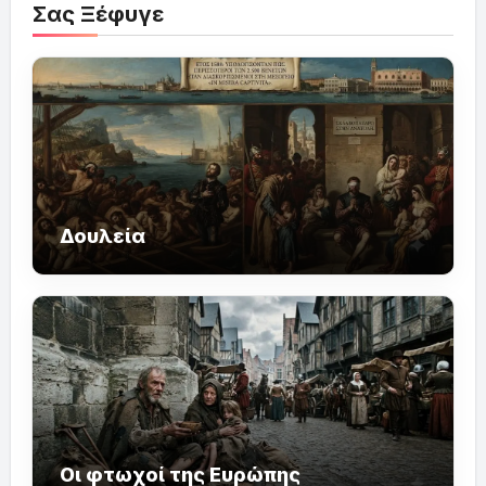
Σας Ξέφυγε
Δουλεία
Οι φτωχοί της Ευρώπης