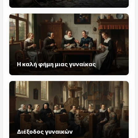
Η καλή φήμη μιας γυναίκας
Διέξοδος γυναικών