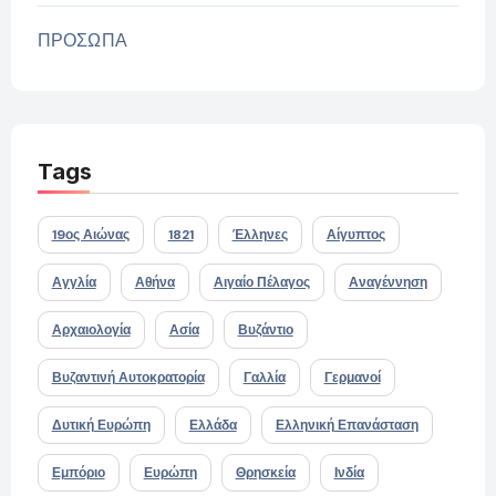
ΠΡΟΣΩΠΑ
Tags
19ος Αιώνας
1821
Έλληνες
Αίγυπτος
Αγγλία
Αθήνα
Αιγαίο Πέλαγος
Αναγέννηση
Αρχαιολογία
Ασία
Βυζάντιο
Βυζαντινή Αυτοκρατορία
Γαλλία
Γερμανοί
Δυτική Ευρώπη
Ελλάδα
Ελληνική Επανάσταση
Εμπόριο
Ευρώπη
Θρησκεία
Ινδία