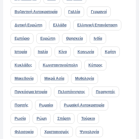
Βυζαντινή Αυτοκρατορία
Γαλλία
Γερμανοί
Δυτική Ευρώπη
Ελλάδα
Ελληνική Επανάσταση
Εμπόριο
Ευρώπη
Θρησκεία
Ινδία
Ιστορία
Ιταλία
Κίνα
Κοινωνία
Κρήτη
Κυκλάδες
Κωνσταντινούπολη
Κύπρος
Μακεδονία
Μικρά Ασία
Μυθολογία
Παγκόσμια Ιστορία
Πελοπόννησος
Περιηγητές
Ποιητής
Ρωμαίοι
Ρωμαϊκή Αυτοκρατορία
Ρωσία
Ρώμη
Σπάρτη
Τούρκοι
Φιλοσοφία
Χριστιανισμός
Ψυχολογία