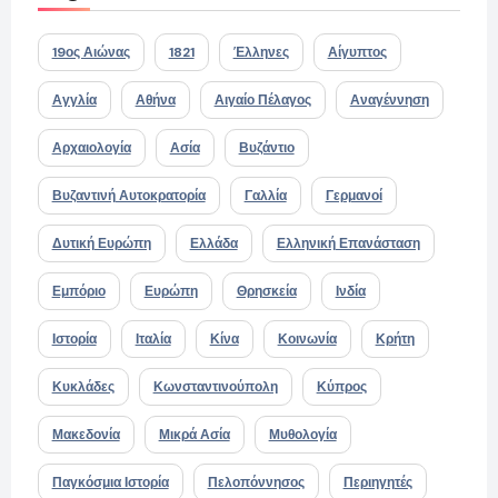
19ος Αιώνας
1821
Έλληνες
Αίγυπτος
Αγγλία
Αθήνα
Αιγαίο Πέλαγος
Αναγέννηση
Αρχαιολογία
Ασία
Βυζάντιο
Βυζαντινή Αυτοκρατορία
Γαλλία
Γερμανοί
Δυτική Ευρώπη
Ελλάδα
Ελληνική Επανάσταση
Εμπόριο
Ευρώπη
Θρησκεία
Ινδία
Ιστορία
Ιταλία
Κίνα
Κοινωνία
Κρήτη
Κυκλάδες
Κωνσταντινούπολη
Κύπρος
Μακεδονία
Μικρά Ασία
Μυθολογία
Παγκόσμια Ιστορία
Πελοπόννησος
Περιηγητές