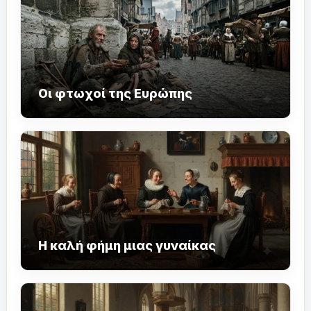
Οι φτωχοί της Ευρώπης
Η καλή φήμη μιας γυναίκας