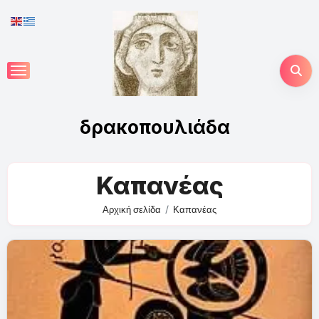
Skip
to
content
δρακοπουλιάδα
Καπανέας
Αρχική σελίδα
Καπανέας