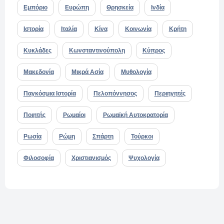
Εμπόριο
Ευρώπη
Θρησκεία
Ινδία
Ιστορία
Ιταλία
Κίνα
Κοινωνία
Κρήτη
Κυκλάδες
Κωνσταντινούπολη
Κύπρος
Μακεδονία
Μικρά Ασία
Μυθολογία
Παγκόσμια Ιστορία
Πελοπόννησος
Περιηγητές
Ποιητής
Ρωμαίοι
Ρωμαϊκή Αυτοκρατορία
Ρωσία
Ρώμη
Σπάρτη
Τούρκοι
Φιλοσοφία
Χριστιανισμός
Ψυχολογία