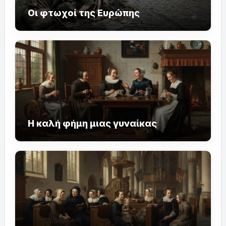
Οι φτωχοί της Ευρώπης
Η καλή φήμη μιας γυναίκας