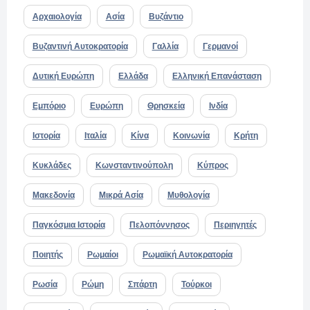
Αρχαιολογία
Ασία
Βυζάντιο
Βυζαντινή Αυτοκρατορία
Γαλλία
Γερμανοί
Δυτική Ευρώπη
Ελλάδα
Ελληνική Επανάσταση
Εμπόριο
Ευρώπη
Θρησκεία
Ινδία
Ιστορία
Ιταλία
Κίνα
Κοινωνία
Κρήτη
Κυκλάδες
Κωνσταντινούπολη
Κύπρος
Μακεδονία
Μικρά Ασία
Μυθολογία
Παγκόσμια Ιστορία
Πελοπόννησος
Περιηγητές
Ποιητής
Ρωμαίοι
Ρωμαϊκή Αυτοκρατορία
Ρωσία
Ρώμη
Σπάρτη
Τούρκοι