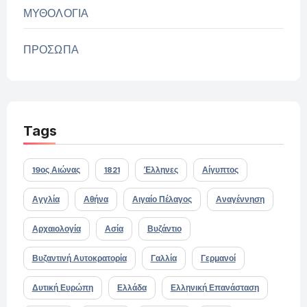
ΜΥΘΟΛΟΓΙΑ
ΠΡΟΣΩΠΑ
Tags
19ος Αιώνας
1821
Έλληνες
Αίγυπτος
Αγγλία
Αθήνα
Αιγαίο Πέλαγος
Αναγέννηση
Αρχαιολογία
Ασία
Βυζάντιο
Βυζαντινή Αυτοκρατορία
Γαλλία
Γερμανοί
Δυτική Ευρώπη
Ελλάδα
Ελληνική Επανάσταση