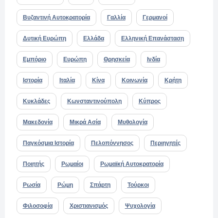
Βυζαντινή Αυτοκρατορία
Γαλλία
Γερμανοί
Δυτική Ευρώπη
Ελλάδα
Ελληνική Επανάσταση
Εμπόριο
Ευρώπη
Θρησκεία
Ινδία
Ιστορία
Ιταλία
Κίνα
Κοινωνία
Κρήτη
Κυκλάδες
Κωνσταντινούπολη
Κύπρος
Μακεδονία
Μικρά Ασία
Μυθολογία
Παγκόσμια Ιστορία
Πελοπόννησος
Περιηγητές
Ποιητής
Ρωμαίοι
Ρωμαϊκή Αυτοκρατορία
Ρωσία
Ρώμη
Σπάρτη
Τούρκοι
Φιλοσοφία
Χριστιανισμός
Ψυχολογία