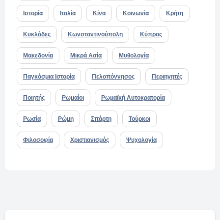
Ιστορία
Ιταλία
Κίνα
Κοινωνία
Κρήτη
Κυκλάδες
Κωνσταντινούπολη
Κύπρος
Μακεδονία
Μικρά Ασία
Μυθολογία
Παγκόσμια Ιστορία
Πελοπόννησος
Περιηγητές
Ποιητής
Ρωμαίοι
Ρωμαϊκή Αυτοκρατορία
Ρωσία
Ρώμη
Σπάρτη
Τούρκοι
Φιλοσοφία
Χριστιανισμός
Ψυχολογία