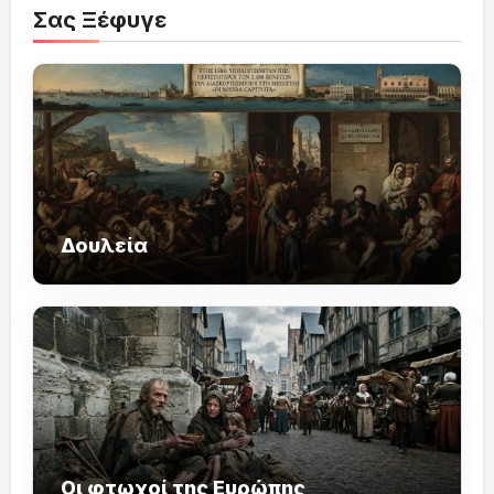
Σας Ξέφυγε
Δουλεία
Οι φτωχοί της Ευρώπης