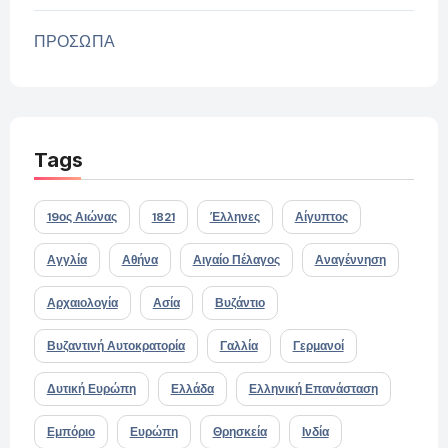
ΠΡΟΣΩΠΑ
Tags
19ος Αιώνας
1821
Έλληνες
Αίγυπτος
Αγγλία
Αθήνα
Αιγαίο Πέλαγος
Αναγέννηση
Αρχαιολογία
Ασία
Βυζάντιο
Βυζαντινή Αυτοκρατορία
Γαλλία
Γερμανοί
Δυτική Ευρώπη
Ελλάδα
Ελληνική Επανάσταση
Εμπόριο
Ευρώπη
Θρησκεία
Ινδία