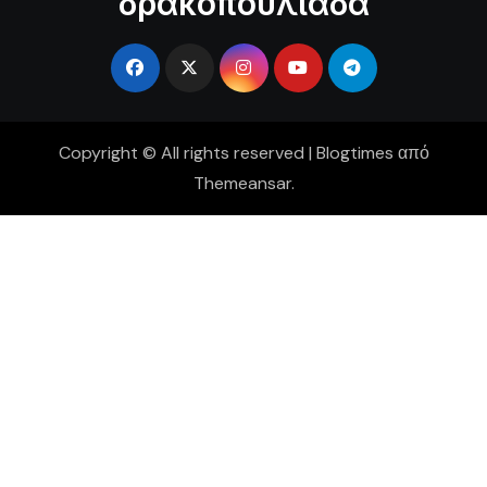
δρακοπουλιάδα
Copyright © All rights reserved
|
Blogtimes
από
Themeansar
.