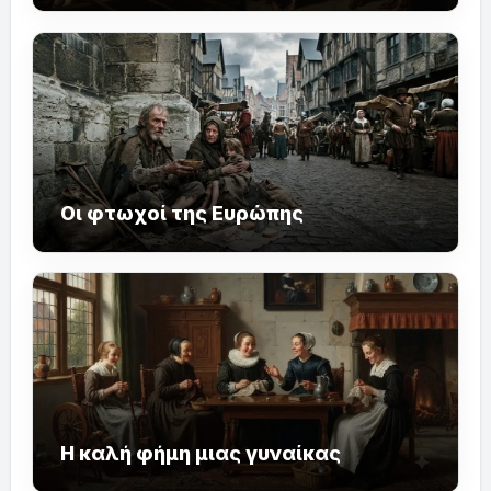
Οι φτωχοί της Ευρώπης
Η καλή φήμη μιας γυναίκας