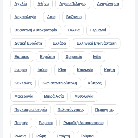
Αγγλία
Αθήνα
Αιγαίο Πέλαγος
Αναγέννηση
Αρχαιολογία
Ασία
Βυζάντιο
Βυζαντινή Αυτοκρατορία
Γαλλία
Γερμανοί
Δυτική Ευρώπη
Ελλάδα
Ελληνική Επανάσταση
Εμπόριο
Ευρώπη
Θρησκεία
Ινδία
Ιστορία
Ιταλία
Κίνα
Κοινωνία
Κρήτη
Κυκλάδες
Κωνσταντινούπολη
Κύπρος
Μακεδονία
Μικρά Ασία
Μυθολογία
Παγκόσμια Ιστορία
Πελοπόννησος
Περιηγητές
Ποιητής
Ρωμαίοι
Ρωμαϊκή Αυτοκρατορία
Ρωσία
Ρώμη
Σπάρτη
Τούρκοι