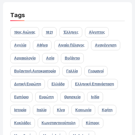
Tags
19ος Αιώνας
1821
Έλληνες
Αίγυπτος
Αγγλία
Αθήνα
Αιγαίο Πέλαγος
Αναγέννηση
Αρχαιολογία
Ασία
Βυζάντιο
Βυζαντινή Αυτοκρατορία
Γαλλία
Γερμανοί
Δυτική Ευρώπη
Ελλάδα
Ελληνική Επανάσταση
Εμπόριο
Ευρώπη
Θρησκεία
Ινδία
Ιστορία
Ιταλία
Κίνα
Κοινωνία
Κρήτη
Κυκλάδες
Κωνσταντινούπολη
Κύπρος