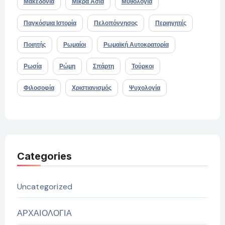
Μακεδονία
Μικρά Ασία
Μυθολογία
Παγκόσμια Ιστορία
Πελοπόννησος
Περιηγητές
Ποιητής
Ρωμαίοι
Ρωμαϊκή Αυτοκρατορία
Ρωσία
Ρώμη
Σπάρτη
Τούρκοι
Φιλοσοφία
Χριστιανισμός
Ψυχολογία
Categories
Uncategorized
ΑΡΧΑΙΟΛΟΓΙΑ