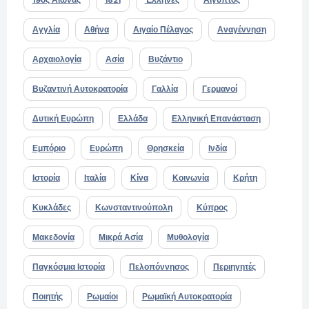
Αγγλία
Αθήνα
Αιγαίο Πέλαγος
Αναγέννηση
Αρχαιολογία
Ασία
Βυζάντιο
Βυζαντινή Αυτοκρατορία
Γαλλία
Γερμανοί
Δυτική Ευρώπη
Ελλάδα
Ελληνική Επανάσταση
Εμπόριο
Ευρώπη
Θρησκεία
Ινδία
Ιστορία
Ιταλία
Κίνα
Κοινωνία
Κρήτη
Κυκλάδες
Κωνσταντινούπολη
Κύπρος
Μακεδονία
Μικρά Ασία
Μυθολογία
Παγκόσμια Ιστορία
Πελοπόννησος
Περιηγητές
Ποιητής
Ρωμαίοι
Ρωμαϊκή Αυτοκρατορία