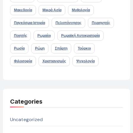
Μακεδονία
Μικρά Ασία
Μυθολογία
Παγκόσμια Ιστορία
Πελοπόννησος
Περιηγητές
Ποιητής
Ρωμαίοι
Ρωμαϊκή Αυτοκρατορία
Ρωσία
Ρώμη
Σπάρτη
Τούρκοι
Φιλοσοφία
Χριστιανισμός
Ψυχολογία
Categories
Uncategorized