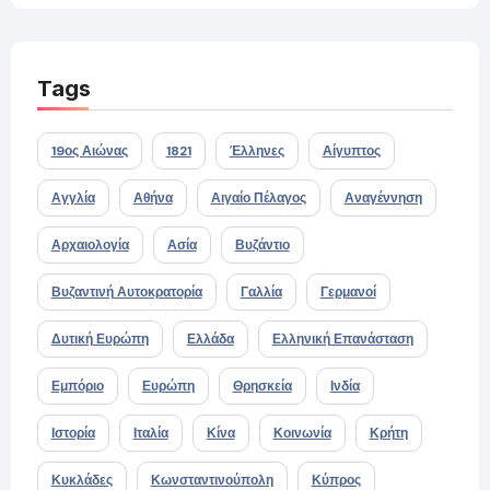
Tags
19ος Αιώνας
1821
Έλληνες
Αίγυπτος
Αγγλία
Αθήνα
Αιγαίο Πέλαγος
Αναγέννηση
Αρχαιολογία
Ασία
Βυζάντιο
Βυζαντινή Αυτοκρατορία
Γαλλία
Γερμανοί
Δυτική Ευρώπη
Ελλάδα
Ελληνική Επανάσταση
Εμπόριο
Ευρώπη
Θρησκεία
Ινδία
Ιστορία
Ιταλία
Κίνα
Κοινωνία
Κρήτη
Κυκλάδες
Κωνσταντινούπολη
Κύπρος