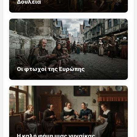
Δουλεία
Οι φτωχοί της Ευρώπης
Η καλή φήμη μιας γυναίκας