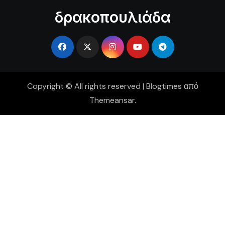
δρακοπουλιάδα
Copyright © All rights reserved
|
Blogtimes
από
Themeansar
.