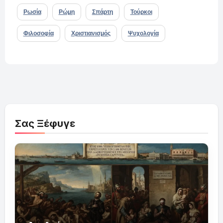
Ρωσία
Ρώμη
Σπάρτη
Τούρκοι
Φιλοσοφία
Χριστιανισμός
Ψυχολογία
Σας Ξέφυγε