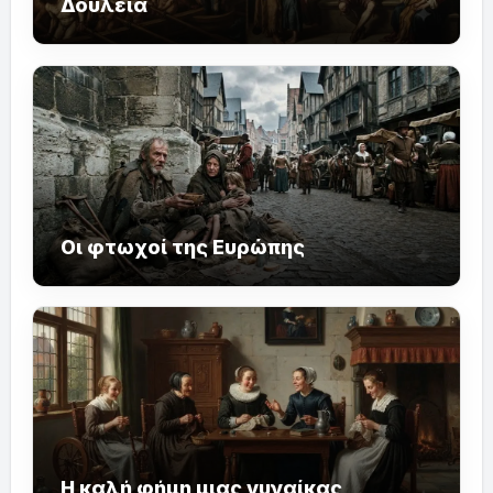
Δουλεία
Οι φτωχοί της Ευρώπης
Η καλή φήμη μιας γυναίκας