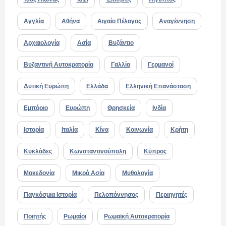
Αγγλία
Αθήνα
Αιγαίο Πέλαγος
Αναγέννηση
Αρχαιολογία
Ασία
Βυζάντιο
Βυζαντινή Αυτοκρατορία
Γαλλία
Γερμανοί
Δυτική Ευρώπη
Ελλάδα
Ελληνική Επανάσταση
Εμπόριο
Ευρώπη
Θρησκεία
Ινδία
Ιστορία
Ιταλία
Κίνα
Κοινωνία
Κρήτη
Κυκλάδες
Κωνσταντινούπολη
Κύπρος
Μακεδονία
Μικρά Ασία
Μυθολογία
Παγκόσμια Ιστορία
Πελοπόννησος
Περιηγητές
Ποιητής
Ρωμαίοι
Ρωμαϊκή Αυτοκρατορία