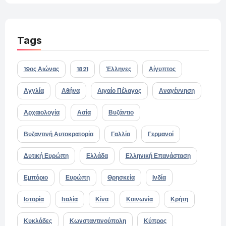
Tags
19ος Αιώνας
1821
Έλληνες
Αίγυπτος
Αγγλία
Αθήνα
Αιγαίο Πέλαγος
Αναγέννηση
Αρχαιολογία
Ασία
Βυζάντιο
Βυζαντινή Αυτοκρατορία
Γαλλία
Γερμανοί
Δυτική Ευρώπη
Ελλάδα
Ελληνική Επανάσταση
Εμπόριο
Ευρώπη
Θρησκεία
Ινδία
Ιστορία
Ιταλία
Κίνα
Κοινωνία
Κρήτη
Κυκλάδες
Κωνσταντινούπολη
Κύπρος