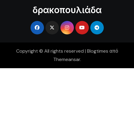
δρακοπουλιάδα
Copyright © All rights reserved
|
Blogtimes
από
Themeansar
.