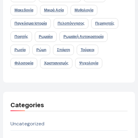
Μακεδονία
Μικρά Ασία
Μυθολογία
Παγκόσμια Ιστορία
Πελοπόννησος
Περιηγητές
Ποιητής
Ρωμαίοι
Ρωμαϊκή Αυτοκρατορία
Ρωσία
Ρώμη
Σπάρτη
Τούρκοι
Φιλοσοφία
Χριστιανισμός
Ψυχολογία
Categories
Uncategorized