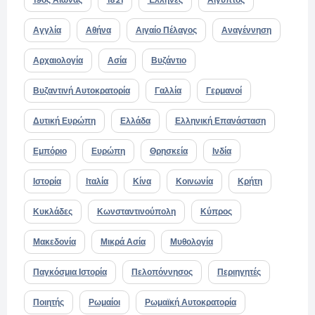
Αγγλία
Αθήνα
Αιγαίο Πέλαγος
Αναγέννηση
Αρχαιολογία
Ασία
Βυζάντιο
Βυζαντινή Αυτοκρατορία
Γαλλία
Γερμανοί
Δυτική Ευρώπη
Ελλάδα
Ελληνική Επανάσταση
Εμπόριο
Ευρώπη
Θρησκεία
Ινδία
Ιστορία
Ιταλία
Κίνα
Κοινωνία
Κρήτη
Κυκλάδες
Κωνσταντινούπολη
Κύπρος
Μακεδονία
Μικρά Ασία
Μυθολογία
Παγκόσμια Ιστορία
Πελοπόννησος
Περιηγητές
Ποιητής
Ρωμαίοι
Ρωμαϊκή Αυτοκρατορία