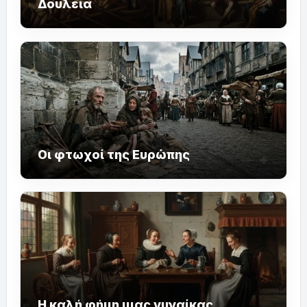
Δουλεία
Οι φτωχοί της Ευρώπης
Η καλή φήμη μιας γυναίκας