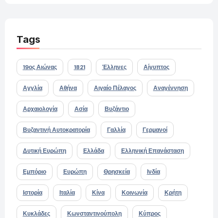
Tags
19ος Αιώνας
1821
Έλληνες
Αίγυπτος
Αγγλία
Αθήνα
Αιγαίο Πέλαγος
Αναγέννηση
Αρχαιολογία
Ασία
Βυζάντιο
Βυζαντινή Αυτοκρατορία
Γαλλία
Γερμανοί
Δυτική Ευρώπη
Ελλάδα
Ελληνική Επανάσταση
Εμπόριο
Ευρώπη
Θρησκεία
Ινδία
Ιστορία
Ιταλία
Κίνα
Κοινωνία
Κρήτη
Κυκλάδες
Κωνσταντινούπολη
Κύπρος