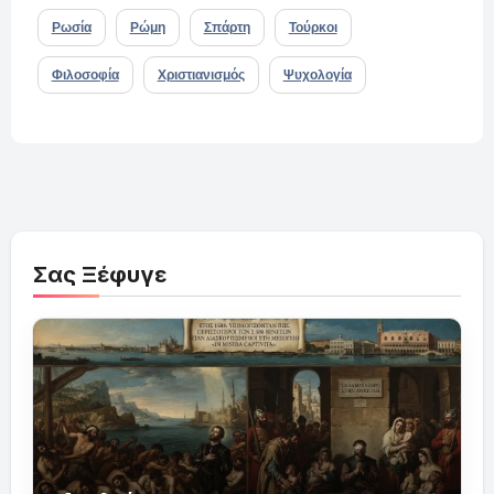
Ρωσία
Ρώμη
Σπάρτη
Τούρκοι
Φιλοσοφία
Χριστιανισμός
Ψυχολογία
Σας Ξέφυγε