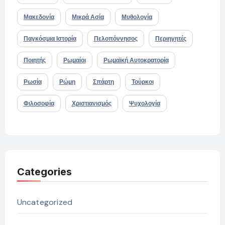
Μακεδονία
Μικρά Ασία
Μυθολογία
Παγκόσμια Ιστορία
Πελοπόννησος
Περιηγητές
Ποιητής
Ρωμαίοι
Ρωμαϊκή Αυτοκρατορία
Ρωσία
Ρώμη
Σπάρτη
Τούρκοι
Φιλοσοφία
Χριστιανισμός
Ψυχολογία
Categories
Uncategorized