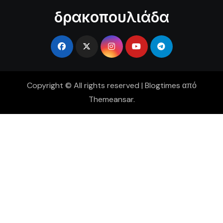
δρακοπουλιάδα
Copyright © All rights reserved
|
Blogtimes
από
Themeansar
.