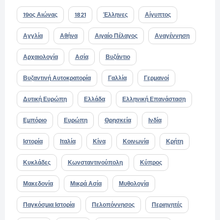
19ος Αιώνας
1821
Έλληνες
Αίγυπτος
Αγγλία
Αθήνα
Αιγαίο Πέλαγος
Αναγέννηση
Αρχαιολογία
Ασία
Βυζάντιο
Βυζαντινή Αυτοκρατορία
Γαλλία
Γερμανοί
Δυτική Ευρώπη
Ελλάδα
Ελληνική Επανάσταση
Εμπόριο
Ευρώπη
Θρησκεία
Ινδία
Ιστορία
Ιταλία
Κίνα
Κοινωνία
Κρήτη
Κυκλάδες
Κωνσταντινούπολη
Κύπρος
Μακεδονία
Μικρά Ασία
Μυθολογία
Παγκόσμια Ιστορία
Πελοπόννησος
Περιηγητές