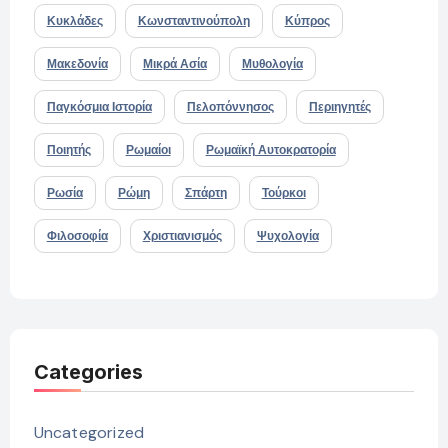
Κυκλάδες
Κωνσταντινούπολη
Κύπρος
Μακεδονία
Μικρά Ασία
Μυθολογία
Παγκόσμια Ιστορία
Πελοπόννησος
Περιηγητές
Ποιητής
Ρωμαίοι
Ρωμαϊκή Αυτοκρατορία
Ρωσία
Ρώμη
Σπάρτη
Τούρκοι
Φιλοσοφία
Χριστιανισμός
Ψυχολογία
Categories
Uncategorized