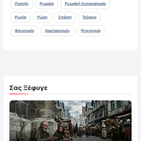
Ποιητής
Ρωμαίοι
Ρωμαϊκή Αυτοκρατορία
Ρωσία
Ρώμη
Σπάρτη
Τούρκοι
Φιλοσοφία
Χριστιανισμός
Ψυχολογία
Σας Ξέφυγε