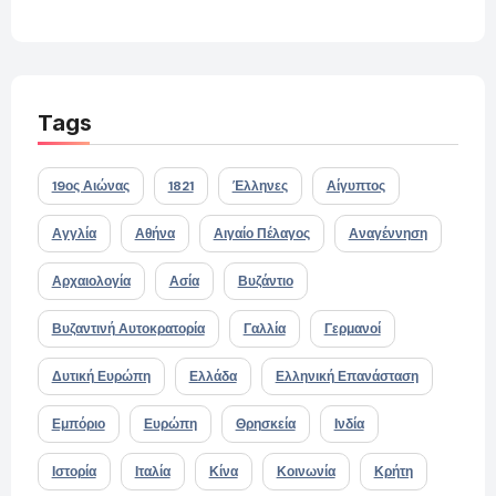
Tags
19ος Αιώνας
1821
Έλληνες
Αίγυπτος
Αγγλία
Αθήνα
Αιγαίο Πέλαγος
Αναγέννηση
Αρχαιολογία
Ασία
Βυζάντιο
Βυζαντινή Αυτοκρατορία
Γαλλία
Γερμανοί
Δυτική Ευρώπη
Ελλάδα
Ελληνική Επανάσταση
Εμπόριο
Ευρώπη
Θρησκεία
Ινδία
Ιστορία
Ιταλία
Κίνα
Κοινωνία
Κρήτη