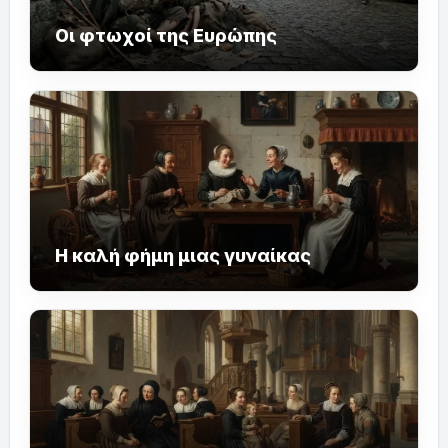
Οι φτωχοί της Ευρώπης
Η καλή φήμη μιας γυναίκας