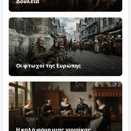
Δουλεία
Οι φτωχοί της Ευρώπης
Η καλή φήμη μιας γυναίκας