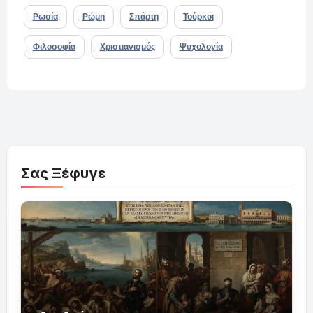
Ρωσία
Ρώμη
Σπάρτη
Τούρκοι
Φιλοσοφία
Χριστιανισμός
Ψυχολογία
Σας Ξέφυγε