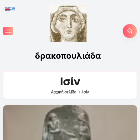
Skip
to
content
δρακοπουλιάδα
Ισίν
Αρχική σελίδα
Ισίν