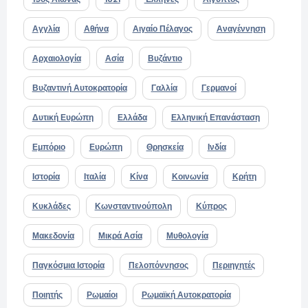
Αγγλία
Αθήνα
Αιγαίο Πέλαγος
Αναγέννηση
Αρχαιολογία
Ασία
Βυζάντιο
Βυζαντινή Αυτοκρατορία
Γαλλία
Γερμανοί
Δυτική Ευρώπη
Ελλάδα
Ελληνική Επανάσταση
Εμπόριο
Ευρώπη
Θρησκεία
Ινδία
Ιστορία
Ιταλία
Κίνα
Κοινωνία
Κρήτη
Κυκλάδες
Κωνσταντινούπολη
Κύπρος
Μακεδονία
Μικρά Ασία
Μυθολογία
Παγκόσμια Ιστορία
Πελοπόννησος
Περιηγητές
Ποιητής
Ρωμαίοι
Ρωμαϊκή Αυτοκρατορία