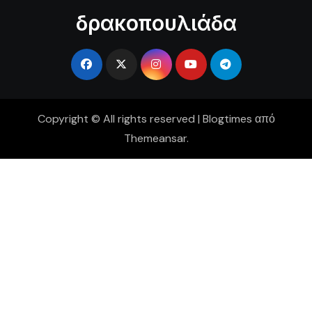
δρακοπουλιάδα
Copyright © All rights reserved
|
Blogtimes
από
Themeansar
.