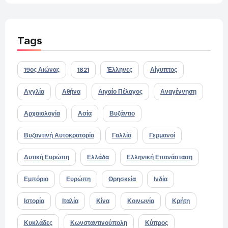
Tags
19ος Αιώνας
1821
Έλληνες
Αίγυπτος
Αγγλία
Αθήνα
Αιγαίο Πέλαγος
Αναγέννηση
Αρχαιολογία
Ασία
Βυζάντιο
Βυζαντινή Αυτοκρατορία
Γαλλία
Γερμανοί
Δυτική Ευρώπη
Ελλάδα
Ελληνική Επανάσταση
Εμπόριο
Ευρώπη
Θρησκεία
Ινδία
Ιστορία
Ιταλία
Κίνα
Κοινωνία
Κρήτη
Κυκλάδες
Κωνσταντινούπολη
Κύπρος