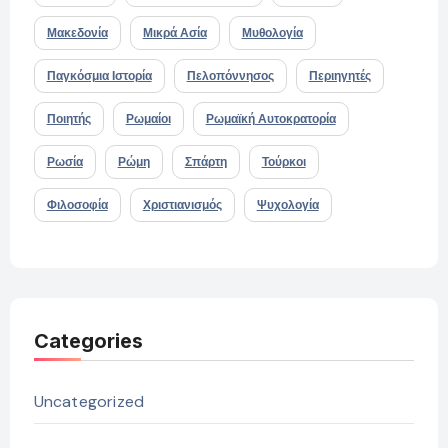
Μακεδονία
Μικρά Ασία
Μυθολογία
Παγκόσμια Ιστορία
Πελοπόννησος
Περιηγητές
Ποιητής
Ρωμαίοι
Ρωμαϊκή Αυτοκρατορία
Ρωσία
Ρώμη
Σπάρτη
Τούρκοι
Φιλοσοφία
Χριστιανισμός
Ψυχολογία
Categories
Uncategorized