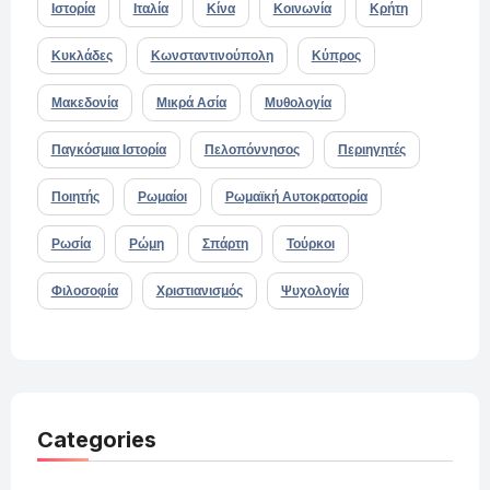
Ιστορία
Ιταλία
Κίνα
Κοινωνία
Κρήτη
Κυκλάδες
Κωνσταντινούπολη
Κύπρος
Μακεδονία
Μικρά Ασία
Μυθολογία
Παγκόσμια Ιστορία
Πελοπόννησος
Περιηγητές
Ποιητής
Ρωμαίοι
Ρωμαϊκή Αυτοκρατορία
Ρωσία
Ρώμη
Σπάρτη
Τούρκοι
Φιλοσοφία
Χριστιανισμός
Ψυχολογία
Categories