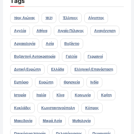
Tags
19ος Αιώνας
1821
Έλληνες
Αίγυπτος
Αγγλία
Αθήνα
Αιγαίο Πέλαγος
Αναγέννηση
Αρχαιολογία
Ασία
Βυζάντιο
Βυζαντινή Αυτοκρατορία
Γαλλία
Γερμανοί
Δυτική Ευρώπη
Ελλάδα
Ελληνική Επανάσταση
Εμπόριο
Ευρώπη
Θρησκεία
Ινδία
Ιστορία
Ιταλία
Κίνα
Κοινωνία
Κρήτη
Κυκλάδες
Κωνσταντινούπολη
Κύπρος
Μακεδονία
Μικρά Ασία
Μυθολογία
Παγκόσμια Ιστορία
Πελοπόννησος
Περιηγητές