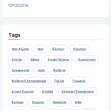
ΠΡΟΣΩΠΑ
Tags
19ος Αιώνας
1821
Έλληνες
Αίγυπτος
Αγγλία
Αθήνα
Αιγαίο Πέλαγος
Αναγέννηση
Αρχαιολογία
Ασία
Βυζάντιο
Βυζαντινή Αυτοκρατορία
Γαλλία
Γερμανοί
Δυτική Ευρώπη
Ελλάδα
Ελληνική Επανάσταση
Εμπόριο
Ευρώπη
Θρησκεία
Ινδία